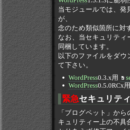
当モジュールでは、発
が、
念のため類似箇所に対
なお、当セキュリティー
同梱しています。
以下のファイルをダウ
て下さい。
WordPress
0.3.x用
s
WordPress
0.5.0RCx
緊急
セキュリティー
「ブログペット」からの
キュリティー上の不具