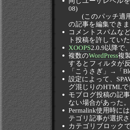
同じユーザレベルを持
08)
(このパッチ適用後も
の記事を編集できま
コメントスパムな
ト投稿を許していた。 (
XOOPS
2.0.9以降
複数の
WordPress
複
するとフィルタが反映さ
「こうさぎ」→「Blo
設定によって、SP
グ混じりのHTMLで
モブログ投稿の記事が
ない場合があった。(0
Permalink使
テゴリ記事が選択されな
カテゴリブロックで