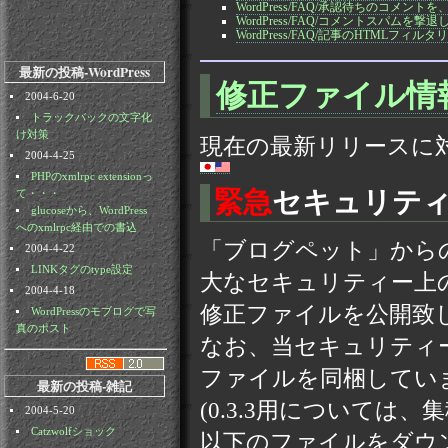
WordPress/FAQ/承認待ちのコメ
WordPress/FAQ/コメントスパムを撃退
WordPress/FAQ/記事のHTMLフィ
最新の投稿-WordPress
修正ファイル情
2004-6-20
トラックバックの文字化
け対策
現在の最新リリースに
2004-4-25
PHPのxmlrpc extensionっ
緊急
セキュリティー
て・・・
glucoseから、WordPress
へのxmlrpc経由での書込
「ブログペット」からの
2004-4-22
LINKタグのtype設定
大なセキュリティー上
2004-4-18
修正ファイルを公開致
WordPressのモブログで写
真のポスト
なお、当セキュリティーパッ
ファイルを同梱してい
最新の投稿-雑記
(0.3.3用については、集
2004-5-20
Catzwolfショック
以下のファイルをダウ