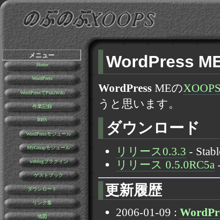
メニュー
WordPress
M
Home
WordPress
WordPress
MEの
XOOP
WordPressでPukiWiki
うと思います。
作業記録
BBS
ダウンロード
WordPressモジュール
リリース0.3.3
- Stabl
MyGmapモジュール
リリース 0.5.0RC5a
-
weblogプラグイン
ゲストブック
更新履歴
ダウンロード
リンク集
2006-01-09 :
WordPr
地図