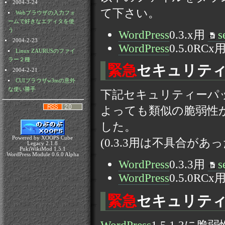
2004-3-24
て下さい。
Webブラウザの入力フォ
ームで好きなエディタを使
う
WordPress
0.3.x用
s
2004-2-23
WordPress
0.5.0RCx
Linux ZAURUSのファイ
ラー２種
緊急
セキュリティー
2004-2-21
CUIブラウザw3mの意外
な使い勝手
下記セキュリティーパ
よっても類似の脆弱性
した。
Powered by XOOPS Cube
(0.3.3用は不具合
Legacy 2.1.8
PukiWikiMod 1.5.1
WordPress Module 0.6.0 Alpha
WordPress
0.3.3用
s
WordPress
0.5.0RCx
緊急
セキュリティー
WordPress
1.5.1.3