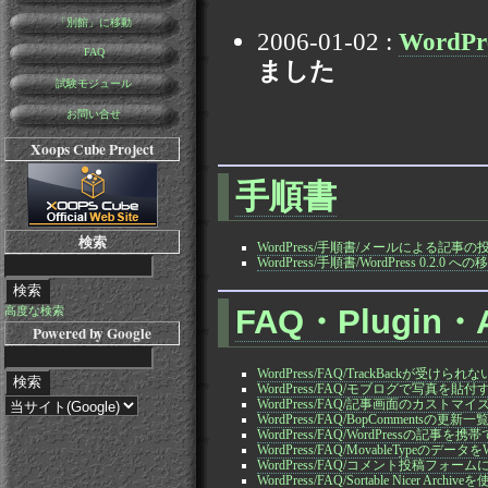
「別館」に移動
2006-01-02 :
WordPr
FAQ
ました
試験モジュール
お問い合せ
Xoops Cube Project
手順書
検索
WordPress/手順書/メールによる記事の
WordPress/手順書/WordPress 0.2.0 
FAQ・Plugin・
高度な検索
Powered by Google
WordPress/FAQ/TrackBackが受けられ
WordPress/FAQ/モブログで写真を
WordPress/FAQ/記事画面のカストマイ
WordPress/FAQ/BopCommentsの
WordPress/FAQ/WordPressの記事を
WordPress/FAQ/MovableTypeのデー
WordPress/FAQ/コメント投稿フ
WordPress/FAQ/Sortable Nicer Arch