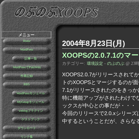
メニュー
2004年8月23日(月)
Home
WordPress
XOOPSの2.0.7.1のマ
記事一覧
カテゴリー:
-
のぶのぶ
@ 23
環境設定
WordPressでPukiWiki
XOOPS2.0.7がリリースさ
作業記録
トのXOOPSとマージするのが面倒
BBS
7.1がリリースされたのをきっ
WordPressモジュール
特に機能アップがされたわけで
MyGmapモジュール
ックスが中心との事だが・・・
weblogプラグイン
今回のリリースで2.0.xシリーズ
ゲストブック
中するということだが、さらな
ダウンロード
リンク集