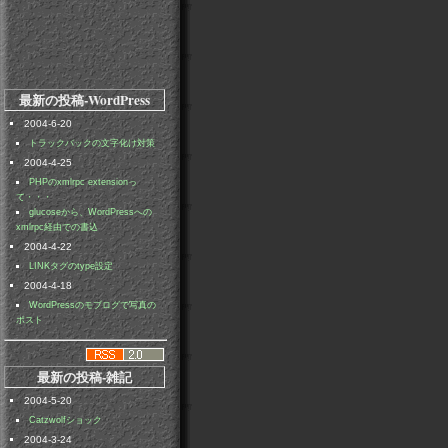
最新の投稿-WordPress
2004-6-20
トラックバックの文字化け対策
2004-4-25
PHPのxmlrpc extensionっ
て・・・
glucoseから、WordPressへの
xmlrpc経由での書込
2004-4-22
LINKタグのtype設定
2004-4-18
WordPressのモブログで写真の
ポスト
最新の投稿-雑記
2004-5-20
Catzwolfショック
2004-3-24