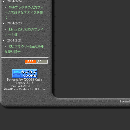
2004-3-24
Webブラウザの入力フォ
ームで好きなエディタを使
う
2004-2-23
Linux ZAURUSのファイ
ラー２種
2004-2-21
CUIブラウザw3mの意外
な使い勝手
Powered by XOOPS Cube
Legacy 2.1.8
PukiWikiMod 1.5.1
WordPress Module 0.6.0 Alpha
Powered