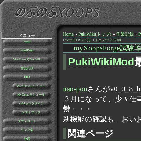
Home
»
PukiWiki(トップ)
»
作業記録
»
メニュー
[
ページコメント(0)
] [
トラックバック(0)
]
Home
myXoopsForge試験
WordPress
PukiWikiMod
WordPressでPukiWiki
作業記録
BBS
WordPressモジュール
nao-pon
さんがv0_0_
MyGmapモジュール
３月になって、少々仕
weblogプラグイン
鬱・・・
ゲストブック
新機能の確認も、おい
ダウンロード
リンク集
関連ページ
地図