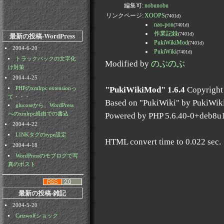
編集可:
nobunobu
リンクページ:
XOOPS
(7401d)
nao-pon
(7401d)
作業記録
最新の投稿-WordPress
(7401d)
PukiWikiMod
(7401d)
2004-6-20
PukiWiki
(7401d)
トラックバックの文字化
Modified by
のぶのぶ
け対策
2004-4-25
"PukiWikiMod" 1.6.4
Copyright
PHPのxmlrpc extensionっ
て・・・
Based on "PukiWiki" by PukiWik
glucoseから、WordPress
Powered by PHP 5.6.40-0+deb8u
へのxmlrpc経由での書込
2004-4-22
LINKタグのtype設定
HTML convert time to 0.022 sec.
2004-4-18
WordPressのモブログで写
真のポスト
最新の投稿-雑記
2004-5-20
Catzwolfショック