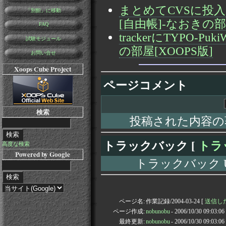
まとめてCVSに投入(v0_0
「別館」に移動
[自由帳]-なおきの部屋
FAQ
trackerにTYPO-Puk
試験モジュール
の部屋[XOOPS版]
お問い合せ
Xoops Cube Project
ページコメント
検索
投稿された内容の
トラックバック [
トラ
高度な検索
Powered by Google
トラックバック URL: h
ページ名:
作業記録/2004-03-24 [
送信した通
ページ作成:
nobunobu
- 2006/10/30 09:03:0
最終更新:
nobunobu
- 2006/10/30 09:03:0