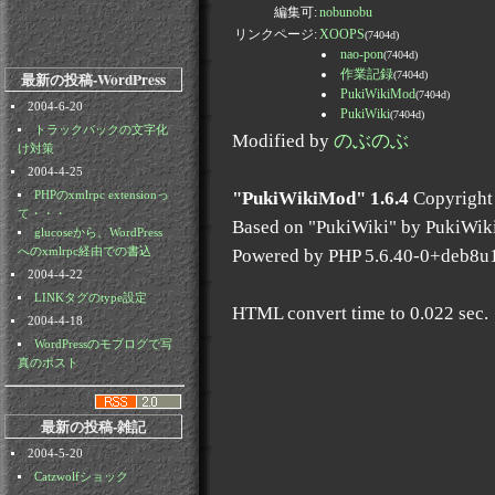
編集可:
nobunobu
リンクページ:
XOOPS
(7404d)
nao-pon
(7404d)
作業記録
最新の投稿-WordPress
(7404d)
PukiWikiMod
(7404d)
2004-6-20
PukiWiki
(7404d)
トラックバックの文字化
Modified by
のぶのぶ
け対策
2004-4-25
"PukiWikiMod" 1.6.4
Copyright
PHPのxmlrpc extensionっ
て・・・
Based on "PukiWiki" by PukiWik
glucoseから、WordPress
Powered by PHP 5.6.40-0+deb8u
へのxmlrpc経由での書込
2004-4-22
LINKタグのtype設定
HTML convert time to 0.022 sec.
2004-4-18
WordPressのモブログで写
真のポスト
最新の投稿-雑記
2004-5-20
Catzwolfショック