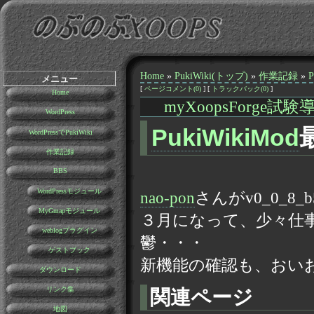
Home
»
PukiWiki(トップ)
»
作業記録
»
メニュー
[
ページコメント(0)
] [
トラックバック(0)
]
Home
myXoopsForge試験
WordPress
PukiWikiMod
WordPressでPukiWiki
作業記録
BBS
WordPressモジュール
nao-pon
さんがv0_0_
MyGmapモジュール
３月になって、少々仕
weblogプラグイン
鬱・・・
ゲストブック
新機能の確認も、おい
ダウンロード
リンク集
関連ページ
地図