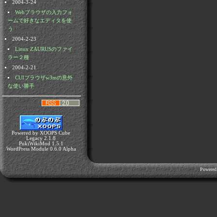
2004-3-24
Webブラウザの入力フォ
ームで好きなエディタを使
う
2004-2-23
Linux ZAURUSのファイ
ラー２種
2004-2-21
CUIブラウザw3mの意外
な使い勝手
Powered by XOOPS Cube
Legacy 2.1.8
PukiWikiMod 1.5.1
WordPress Module 0.6.0 Alpha
Powered