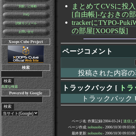
まとめてCVSに投入(v0_0
「別館」に移動
[自由帳]-なおきの部屋
FAQ
trackerにTYPO-Puk
試験モジュール
の部屋[XOOPS版]
お問い合せ
Xoops Cube Project
ページコメント
検索
投稿された内容の
トラックバック [
トラ
高度な検索
Powered by Google
トラックバック URL: h
ページ名:
作業記録/2004-03-24 [
送信した通
ページ作成:
nobunobu
- 2006/10/30 09:03:0
最終更新:
nobunobu
- 2006/10/30 09:03:0