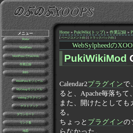
Home
»
PukiWiki(トップ)
»
作業記録
»
メニュー
[
ページコメント(0)
] [
トラックバック(0)
]
Home
WebSylpheedの
WordPress
PukiWikiMod
C
WordPressでPukiWiki
作業記録
BBS
WordPressモジュール
Calendar2
プラグイン
で
MyGmapモジュール
ると、Apache毎落
weblogプラグイン
また、開けたとしても
ゲストブック
る。
ダウンロード
ちょっと
プラグイン
の
リンク集
らなかった。
地図