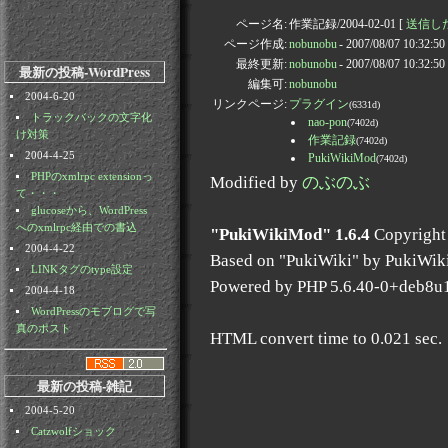
ページ名:
作業記録/2004-02-01 [
送信した通
ページ作成:
nobunobu
- 2007/08/07 10:32:5
最終更新:
nobunobu
- 2007/08/07 10:32:5
最新の投稿-WordPress
編集可:
nobunobu
2004-6-20
リンクページ:
プラグイン
(6331d)
トラックバックの文字化
nao-pon
(7402d)
け対策
作業記録
(7402d)
2004-4-25
PukiWikiMod
(7402d)
PHPのxmlrpc extensionっ
Modified by
のぶのぶ
て・・・
glucoseから、WordPress
へのxmlrpc経由での書込
"PukiWikiMod" 1.6.4
Copyright
2004-4-22
Based on "PukiWiki" by PukiWik
LINKタグのtype設定
Powered by PHP 5.6.40-0+deb8u
2004-4-18
WordPressのモブログで写
真のポスト
HTML convert time to 0.021 sec.
最新の投稿-雑記
2004-5-20
Catzwolfショック