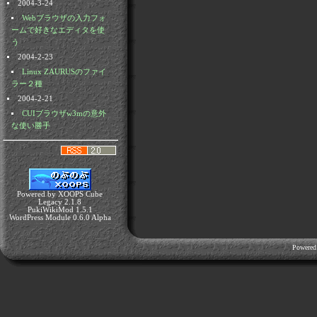
2004-3-24
Webブラウザの入力フォ
ームで好きなエディタを使
う
2004-2-23
Linux ZAURUSのファイ
ラー２種
2004-2-21
CUIブラウザw3mの意外
な使い勝手
Powered by XOOPS Cube
Legacy 2.1.8
PukiWikiMod 1.5.1
WordPress Module 0.6.0 Alpha
Powered