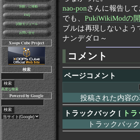
nao-pon
さんに報告して
「別館」に移動
FAQ
でも、
PukiWikiMo
試験モジュール
ブルは再現しないよう
お問い合せ
ナンデダロ～
Xoops Cube Project
コメント
検索
ページコメント
高度な検索
Powered by Google
投稿された内容の
トラックバック [
トラ
トラックバック URL: 