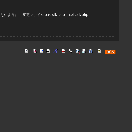
うに。 変更ファイル pukiwiki.php trackback.php