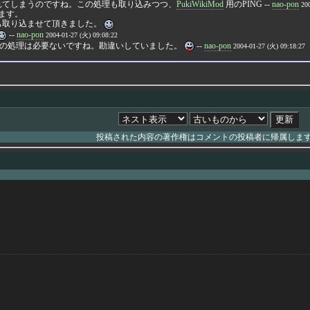
まれてしまうのですね。この処理も取り込みつつ、
PukiWikiMod
用のPING --
nao-pon
20
みます。
も取り込ませて頂きました。
--
nao-pon
2004-01-27 (火) 09:08:22
、この処理は必要ないですね。勘違いしていました。
--
nao-pon
2004-01-27 (火) 09:18:27
投稿された内容の著作権はコメントの投稿者に帰属しま