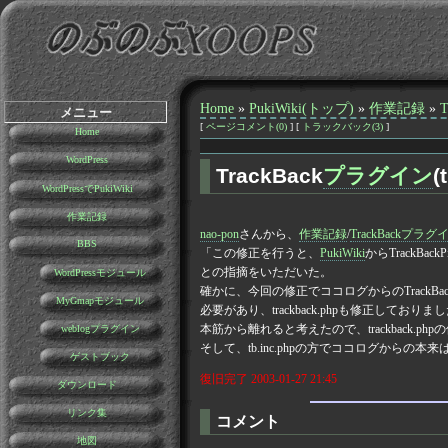
Home
»
PukiWiki(トップ)
»
作業記録
»
メニュー
[
ページコメント(0)
] [
トラックバック(3)
]
Home
WordPress
TrackBack
プラグイン
(
WordPressでPukiWiki
作業記録
nao-pon
さんから、
作業記録
/
TrackBackプラグイン
BBS
「この修正を行うと、
PukiWiki
からTrackBac
との指摘をいただいた。
WordPressモジュール
確かに、今回の修正でココログからのTrackBa
MyGmapモジュール
必要があり、trackback.phpも修正して
本筋から離れると考えたので、trackback.p
weblogプラグイン
そして、tb.inc.phpの方でココログから
ゲストブック
復旧完了 2003-01-27 21:45
ダウンロード
リンク集
コメント
地図