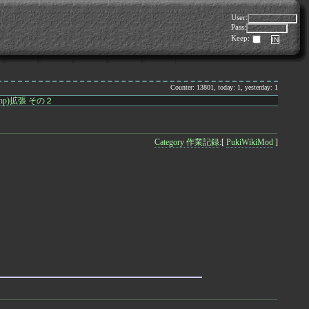
User:
Pass:
Keep:
Counter: 13801, today: 1, yesterday: 1
c.php)拡張 その２
Category 作業記録
:[
PukiWikiMod
]