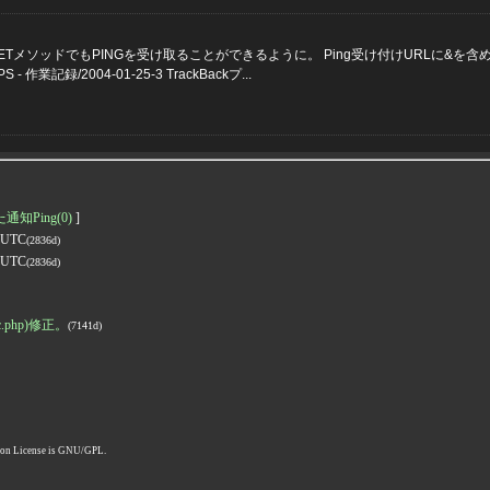
体機能 ] GETメソッドでもPINGを受け取ることができるように。 Ping受け付けURLに&を含めないよ
 - 作業記録/2004-01-25-3 TrackBackプ...
知Ping(0)
]
6 UTC
(2836d)
6 UTC
(2836d)
c.php)修正。
(7141d)
pon License is GNU/GPL.