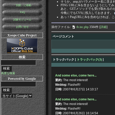
そうか。amp;がパラメーター名に含
PING URLに&を含まないようにして
「別館」に移動
あと、GETメソッドでも受け取れるの
FAQ
今晩にでもCVSに投入しておきます。
あっ！PingURLに&を含めなければ
試験モジュール
添付ファイル:
tb.inc.php
3584件
[
詳細
]
お問い合せ
Xoops Cube Project
ページコメント
検索
トラックバック [
トラックバック(3)
]
高度な検索
And some else, come here...
Powered by Google
要約:
The most interest!
Weblog:
FlasheR!
日時:
2007年6月27日 14:10:17
And some else, come here...
要約:
The most interest!
Weblog:
FlasheR!
日時:
2007年6月26日 16:14:54