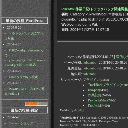
PukiWiki作業日記/トラックバック関連調整
要約:
Category PukiWikiMod:[ 本
plugin/tb.inc.php 関連リンク のぶのぶXOOPS
最新の投稿-WordPress
Weblog:
nao-pon’s Wiki
2004-6-20
日時:
2004年1月27日 14:07:15
トラックバックの文字化
け対策
2004-4-25
PHPのxmlrpc extensionっ
て・・・
ページ名:
作業記録/2004-01-27 [
送信した通
glucoseから、WordPressへ
ページ作成:
nobunobu
- 2018/10/30 20:48:2
のxmlrpc経由での書込
最終更新:
nobunobu
- 2018/10/30 20:48:2
2004-4-22
編集可:
nobunobu
LINKタグのtype設定
リンクページ:
プラグイン
(6330d)
2004-4-18
TrackBackプラグイン(tb.in
WordPressのモブログで写
nao-pon
(7400d)
真のポスト
作業記録
(7400d)
PukiWikiMod
(7400d)
PukiWiki
(7400d)
最新の投稿-雑記
Modified by
のぶのぶ
2004-5-20
"PukiWikiMod" 1.6.4
Copyright © 2003-2006 ishii & nao-
Based on "PukiWiki" by PukiWiki Developers Team
Catzwolfショック
Powered by PHP 5.6.40-0+deb8u12