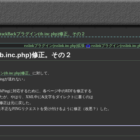
TrackBackプラグイン(tb.inc.php)修正。その２
rsslinkプラグイン(rsslink.inc.php)拡張
rsslinkプラグイン(rsslink.in
tb.inc.php)修正。その２
(tb.inc.php)修正。
に対して、
kPingが送れない」
ckPingに対応するために、各ページ中のRDFを修正する
おりましたが、やはり、XML中に&文字をダイレクトに書くのは
hpの修正は元に戻した。
の本来は不正なPINGリクエストを受け付けるように修正（改悪？）した。