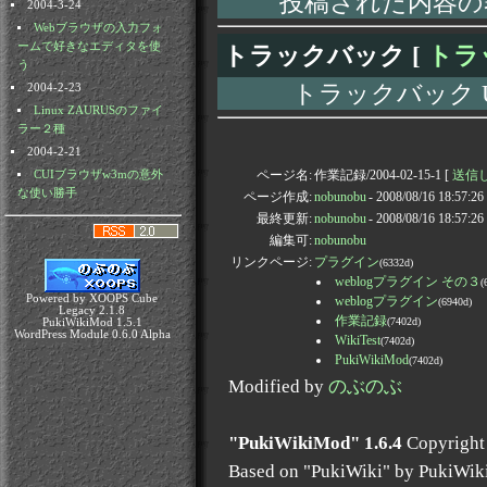
投稿された内容の
2004-3-24
Webブラウザの入力フォ
ームで好きなエディタを使
トラックバック [
トラ
う
トラックバック URL: h
2004-2-23
Linux ZAURUSのファイ
ラー２種
2004-2-21
ページ名:
作業記録/2004-02-15-1 [
送信し
CUIブラウザw3mの意外
な使い勝手
ページ作成:
nobunobu
- 2008/08/16 18:57:2
最終更新:
nobunobu
- 2008/08/16 18:57:2
編集可:
nobunobu
リンクページ:
プラグイン
(6332d)
weblogプラグイン その３
(
Powered by XOOPS Cube
weblogプラグイン
(6940d)
Legacy 2.1.8
作業記録
(7402d)
PukiWikiMod 1.5.1
WordPress Module 0.6.0 Alpha
WikiTest
(7402d)
PukiWikiMod
(7402d)
Modified by
のぶのぶ
"PukiWikiMod" 1.6.4
Copyright
Based on "PukiWiki" by PukiWik