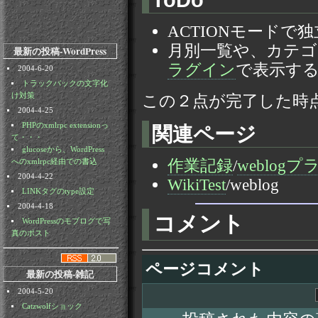
ACTIONモード
月別一覧や、カテゴ
最新の投稿-WordPress
ラグイン
で表示す
2004-6-20
トラックバックの文字化
け対策
この２点が完了した時
2004-4-25
PHPのxmlrpc extensionっ
関連ページ
て・・・
glucoseから、WordPress
作業記録
/
weblog
へのxmlrpc経由での書込
2004-4-22
WikiTest
/weblog
LINKタグのtype設定
2004-4-18
コメント
WordPressのモブログで写
真のポスト
ページコメント
最新の投稿-雑記
2004-5-20
Catzwolfショック