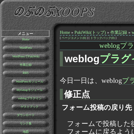
Home
»
PukiWiki(トップ)
»
作業記録
»
メニュー
[
ページコメント(0)
] [
トラックバック(0)
]
Home
weblog
WordPress
weblog
プラグ
WordPressでPukiWiki
作業記録
BBS
今日一日は、weblog
プ
WordPressモジュール
MyGmapモジュール
修正点
weblogプラグイン
フォーム投稿の戻り先
ゲストブック
ダウンロード
フォームで投稿した
リンク集
フォームに戻るよう
地図