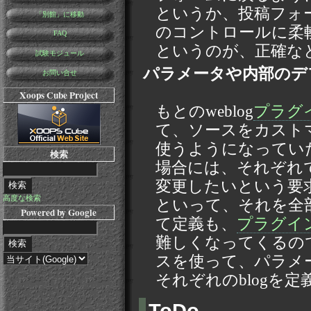
というか、投稿フォ
「別館」に移動
のコントロールに柔
FAQ
というのが、正確な
試験モジュール
パラメータや内部のデ
お問い合せ
Xoops Cube Project
もとのweblog
プラグ
て、ソースをカスト
使うようになっていた
検索
場合には、それぞれ
変更したいという要
高度な検索
といって、それを全
Powered by Google
て定義も、
プラグイ
難しくなってくるので、t
スを使って、パラメ
それぞれのblogを
ToDo