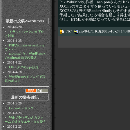
PukiWikiModの作者、nao-ponさんの
XOOPSのサニタイザを使っているモジュー
XOOPSの従来のBBcodeやSmily
予期しない結果になる場合も起こり得ま
但し、HTMLが有効になっている場合には、P
最新の投稿-WordPress
2004-6-20
767
zip/94.71 KB(2005-10-24 14:4
トラックバックの文字化
け対策
2004-4-25
PHPのxmlrpc extensionっ
て・・・
glucoseから、WordPressへ
のxmlrpc経由での書込
2004-4-22
LINKタグのtype設定
2004-4-18
WordPressのモブログで写
真のポスト
最新の投稿-雑記
2004-5-20
Catzwolfショック
2004-3-24
Webブラウザの入力フォ
ームで好きなエディタを使う
2004-2-23