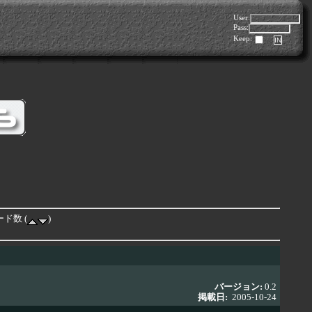
User:
Pass:
Keep:
ード数 (
)
バージョン:
0.2
掲載日:
2005-10-24