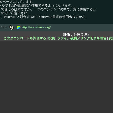
Hackをベースにしています。
ルで PukiWiki書式が使用できるようになります。
もそのままで使えるはずですが、一つのコンテンツの中で、変に併用すると
すのでご注意下さい。
ukiWikiと競合するのでPukiWiki書式は使用出来ません。
8:16 )
http://www.kowa.org/
評価：
0.00 (0 票)
このダウンロードを評価する
|
投稿
|
ファイル破損／リンク切れを報告
|
友