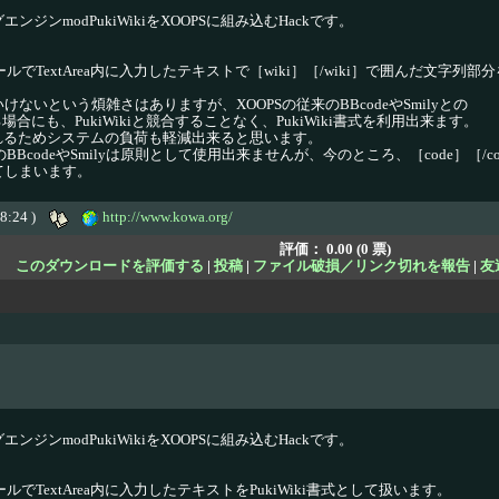
グエンジンmodPukiWikiをXOOPSに組み込むHackです。
でTextArea内に入力したテキストで［wiki］［/wiki］で囲んだ文字列部分
けないという煩雑さはありますが、XOOPSの従来のBBcodeやSmilyとの
にも、PukiWikiと競合することなく、PukiWiki書式を利用出来ます。
限られるためシステムの負荷も軽減出来ると思います。
来のBBcodeやSmilyは原則として使用出来ませんが、今のところ、［code］［/c
てしまいます。
48:24 )
http://www.kowa.org/
評価：
0.00 (0 票)
このダウンロードを評価する
|
投稿
|
ファイル破損／リンク切れを報告
|
友
グエンジンmodPukiWikiをXOOPSに組み込むHackです。
でTextArea内に入力したテキストをPukiWiki書式として扱います。