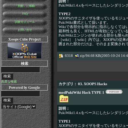
説明：
PukiWiki1.4.xをベースにしたレンダリン
「別館」に移動
TYPE2
FAQ
XOOPSのサニタイザを使っているモジュール
試験モジュール
PukiWiki書式として扱います。
Wikiで各部分を明示的に指示しなくてはい
お問い合せ
親和性も良く、HTMLが有効になっている場合
PukiWikiエンジンが使われる部分も
Xoops Cube Project
［wiki］［/wiki］内では、XOOPSの従
囲まれた部分だけは、そのまま変換され
6318
zip/94.68 KB(2005-10-24 14:
検索
高度な検索
カテゴリ： 03. XOOPS Hacks
Powered by Google
modPukiWiki Hack TYPE 1
説明：
PukiWiki1.4.xをベースにしたレンダリン
TYPE1
XOOPSのサニタイザを使っているモジュール