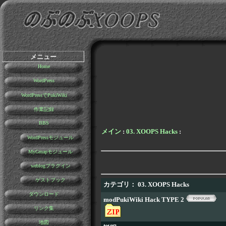
メニュー
Home
WordPress
WordPressでPukiWiki
作業記録
BBS
メイン
:
03. XOOPS Hacks
:
WordPressモジュール
MyGmapモジュール
weblogプラグイン
ゲストブック
カテゴリ： 03. XOOPS Hacks
ダウンロード
modPukiWiki Hack TYPE 2
リンク集
地図