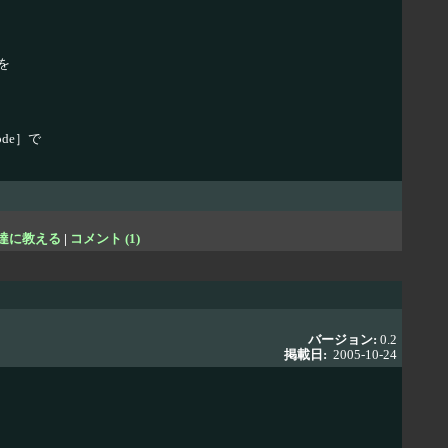
を
ode］で
達に教える
|
コメント (1)
バージョン:
0.2
掲載日:
2005-10-24