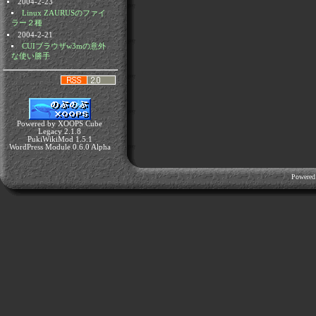
2004-2-23
Linux ZAURUSのファイ
ラー２種
2004-2-21
CUIブラウザw3mの意外
な使い勝手
Powered by XOOPS Cube
Legacy 2.1.8
PukiWikiMod 1.5.1
WordPress Module 0.6.0 Alpha
Powered