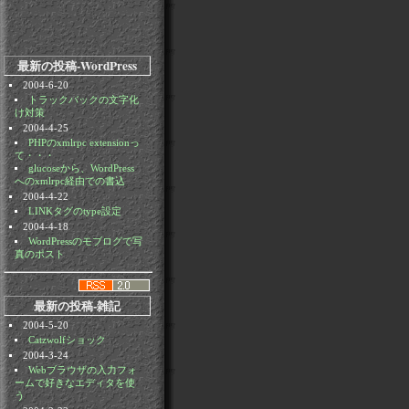
最新の投稿-WordPress
2004-6-20
トラックバックの文字化
け対策
2004-4-25
PHPのxmlrpc extensionっ
て・・・
glucoseから、WordPress
へのxmlrpc経由での書込
2004-4-22
LINKタグのtype設定
2004-4-18
WordPressのモブログで写
真のポスト
最新の投稿-雑記
2004-5-20
Catzwolfショック
2004-3-24
Webブラウザの入力フォ
ームで好きなエディタを使
う