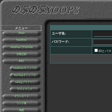
メニュー
Home
ユーザ名:
WordPress
パスワード:
WordPressでPukiWiki
IDとパ
作業記録
BBS
WordPressモジュール
MyGmapモジュール
weblogプラグイン
ゲストブック
ダウンロード
リンク集
地図