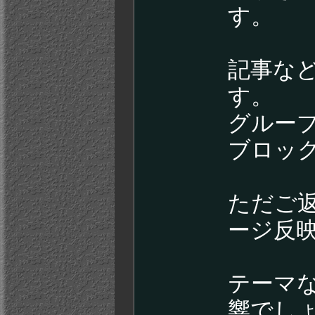
す。
記事な
す。
グルー
ブロッ
ただご
ージ反
テーマ
響でし