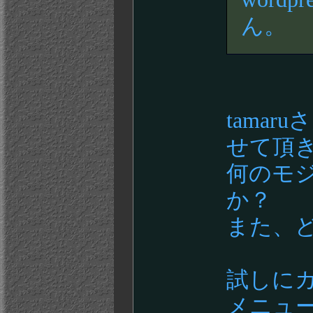
ん。
tama
せて頂
何のモ
か？
また、
試しに
メニュー