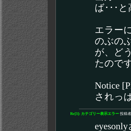
ば･･･
エラー
のぶの
が、ど
たので
Notice
されっ
Re[3]: カテゴリー表示エラー
投稿者
eyes