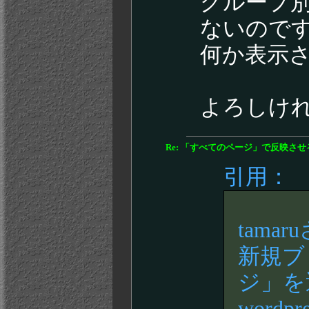
グループ
ないので
何か表示
よろしけ
Re: 「すべてのページ」で反映さ
引用：
tama
新規ブ
ジ」を
wor