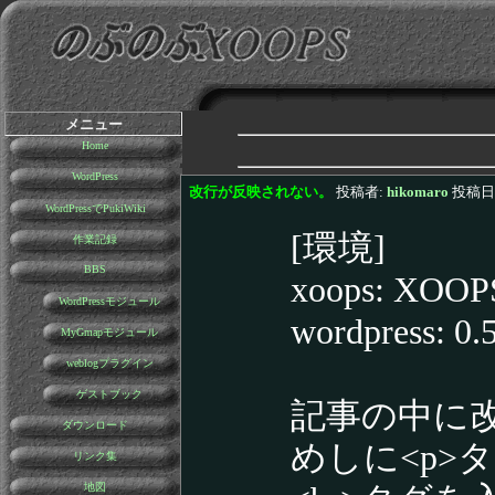
メニュー
Home
WordPress
改行が反映されない。
投稿者:
hikomaro
投稿日:2
WordPressでPukiWiki
[環境]
作業記録
BBS
xoops: XOOPS
WordPressモジュール
wordpress: 0.
MyGmapモジュール
weblogプラグイン
ゲストブック
記事の中に
ダウンロード
めしに<p>タ
リンク集
地図