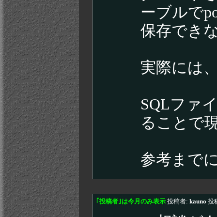
ーブルでpo
保存でき
実際には、
SQLファ
ることで
参考まで
｢投稿者｣は今月のみ表示
投稿者:
kauno
投稿