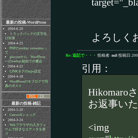
target=
最新の投稿-WordPress
2004-6-20
トラックバックの文字化
よろしく
け対策
2004-4-25
PHPのxmlrpc extensionっ
て・・・
Re: 追記で・・・
投稿者:
mil
投稿日:2007/
glucoseから、WordPress
へのxmlrpc経由での書込
引用：
2004-4-22
LINKタグのtype設定
2004-4-18
WordPressのモブログで写
真のポスト
Hikoma
お返事い
最新の投稿-雑記
2004-5-20
Catzwolfショック
2004-3-24
<img
Webブラウザの入力フォ
ームで好きなエディタを使
う