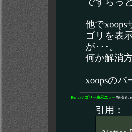
でずらっ
他でxoop
ゴリを表
が･･･。
何か解消
xoopsのバ
Re: カテゴリー表示エラー
投稿者:
e
引用：