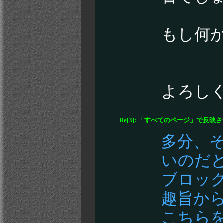
もし何
よろし
Re[3]: 「すべてのページ」で反
多分、
いのだ
ブロッ
趣旨か
こちら