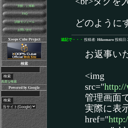
<br>タグ
「別館」に移動
FAQ
どのように
試験モジュール
お問い合せ
Xoops Cube Project
追記で・・・
投稿者:
Hikomaro
投稿日:20
お返事い
検索
<img
高度な検索
src="
http:
Powered by Google
管理画面
実際に表
href="
http