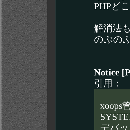
PHPど
解消法
のぶの
Notice [
引用：
xoop
SYST
デバッ