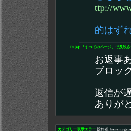
ttp://ww
的はず
Re[4]: 「すべてのページ」で反
お返事
ブロッ
返信が
ありが
カテゴリー表示エラー
投稿者:
hanamoger