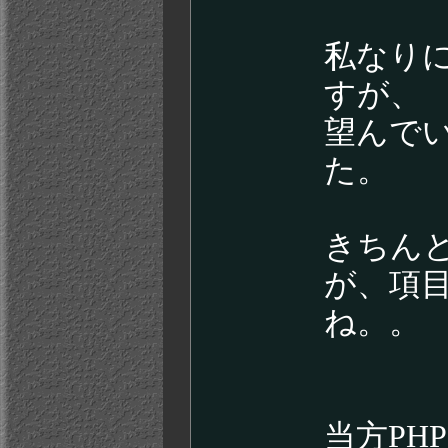
私なり
すが、
望んで
た。
きちん
が、項
ね。。
当方P