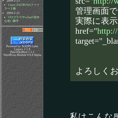
src="
http:/
2004-2-23
Linux ZAURUSのファイ
管理画面
ラー２種
2004-2-21
CUIブラウザw3mの意外
実際に表示
な使い勝手
href="
http:
target="
Powered by XOOPS Cube
Legacy 2.1.8
PukiWikiMod 1.5.1
WordPress Module 0.6.0 Alpha
よろしく
私はこんな