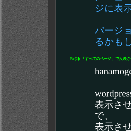
ジに表
バージ
るかも
Re[2]: 「すべてのページ」で反
hana
wordp
表示さ
で、
表示さ