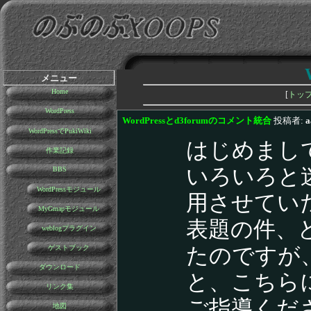
メニュー
Home
[
トッ
WordPress
WordPressとd3forumのコメント統合
投稿者:
a
WordPressでPukiWiki
はじめまし
作業記録
いろいろと迷っ
BBS
WordPressモジュール
用させてい
MyGmapモジュール
表題の件、
weblogプラグイン
ゲストブック
たのですが
ダウンロード
と、こちら
リンク集
ご指導くだ
地図