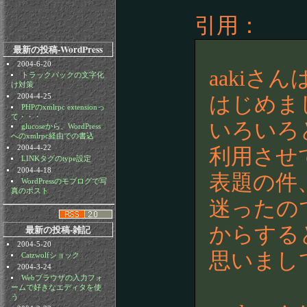
引用：
最新の投稿-WordPress
2004-6-20
aakiさ
トラックバックの文字化
け対策
2004-4-25
はじめま
PHPのxmlrpc extensionっ
て・・・
いろいろと迷
glucoseから、WordPress
へのxmlrpc経由での書込
2004-4-22
利用させ
LINKタグのtype設定
2004-4-18
表題の件
WordPressのモブログで写
真のポスト
迷ったの
最新の投稿-雑記
からする
2004-5-20
思いまし
Catzwolfショック
2004-3-24
Webブラウザの入力フォ
ームで好きなエディタを使
う