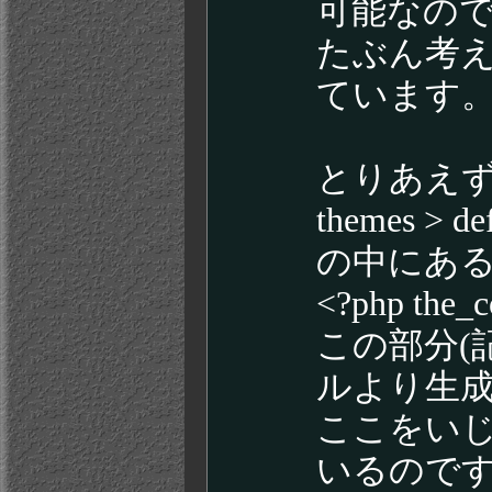
可能なの
たぶん考
ています
とりあえ
themes > de
の中にあ
<?php the_c
この部分(
ルより生
ここをい
いるので