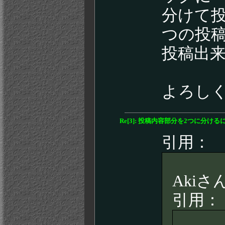
分けて
つの投
投稿出
よろし
Re[3]: 投稿内容部分を2つに分ける
引用：
Aki
引用：