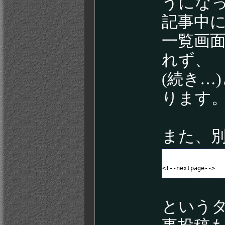
うにな
記事中に、
一覧画
れず、
(続き…
ります
また、
という