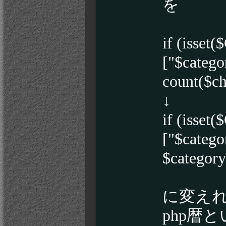
を
if (isset
["$catego
count($ch
↓
if (isset
["$catego
$category
に変え
php暦