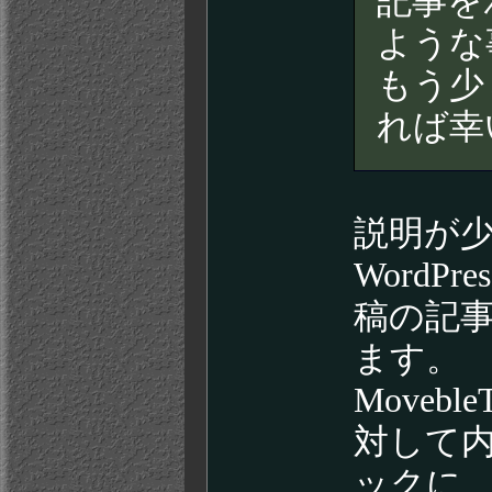
記事を
ような
もう少
れば幸
説明が
WordP
稿の記
ます。
Moveb
対して内
ックに