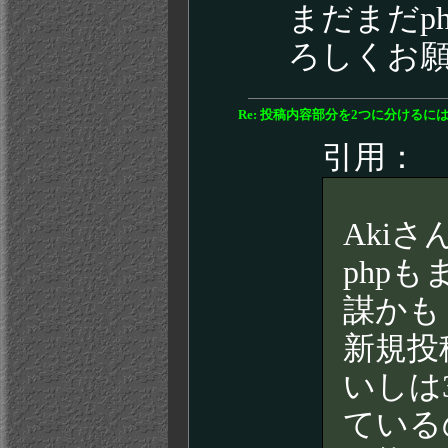
まだまだp
ろしくお
Re: 投稿内容部分を2つに分けるに
引用：
Aki
php
謀かも
新規投
いしは
ている