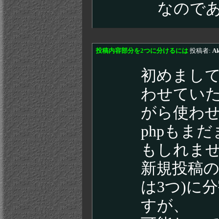
なので
投稿内容部分を2つに分けるには
投稿者:
A
初めまして。
わせてい
がら使わ
phpもま
もしれま
新規投稿の
は3つ)に
すが、