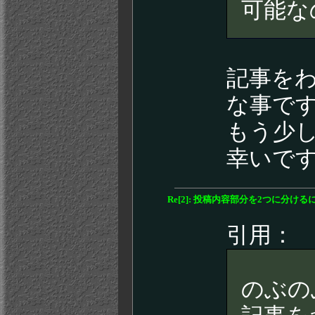
可能な
記事を
な事で
もう少
幸いで
Re[2]: 投稿内容部分を2つに分ける
引用：
のぶの