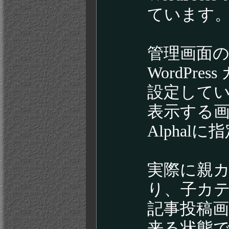
ています
管理画面
WordPr
設定して
表示する画面は
Alphal
実際に親カ
り、子カ
記事投稿
来る状態