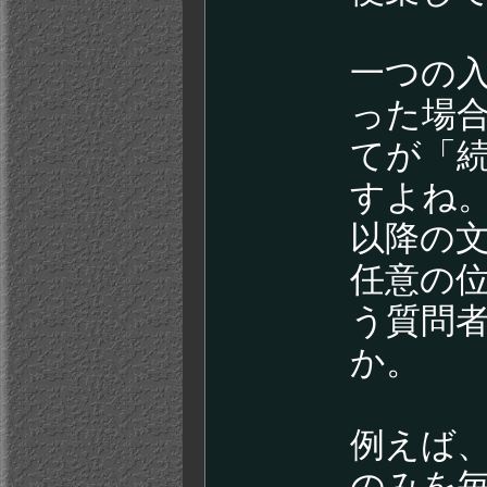
一つの入力
った場
てが「
すよね
以降の文章
任意の
う質問
か。
例えば
のみを毎