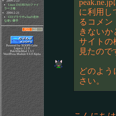
peak.n
2004-2-23
Linux ZAURUSのファイ
ラー２種
に利用し
2004-2-21
CUIブラウザw3mの意外
るコメント統
な使い勝手
きないか
サイトの
Powered by XOOPS Cube
Legacy 2.1.8
見たので
PukiWikiMod 1.5.1
WordPress Module 0.6.0 Alpha
どのよう
さい。
こんにち