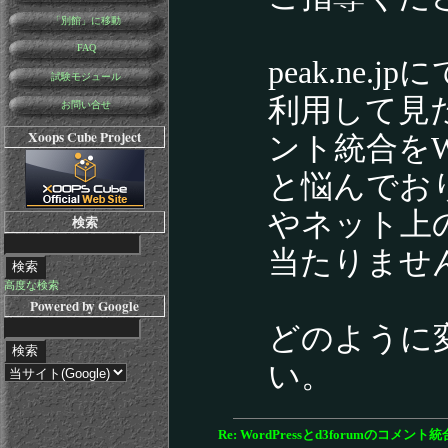
「別館」に移動
FAQ
peak.ne.
試験モジュール
利用して見
お問い合せ
Xoops Cube Project
ント統合をWo
と悩んでお
やネット上
検索
当たりませ
高度な検索
Powered by Google
どのように
い。
Re: WordPressとd3forumのコメント統