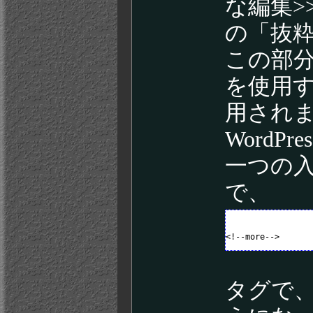
な編集>
の「抜
この部分
を使用
用され
Word
一つの
で、
タグで