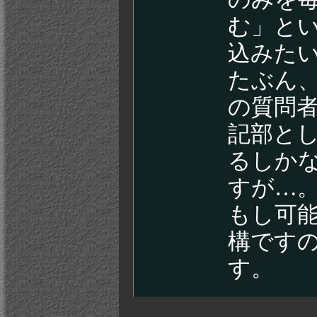
む」とい
込みた
たぶん
の質問
記部と
るしか
すが…
もし可
構です
す。