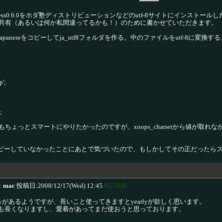
press0.6.0をホダ塾ディストリビューションなどのutf-8サイトにインス
共有（あるいは何か私間違ってるかも！）のために書かせていただきます。
のjapaneseをコピーしてja_utf8フォルダを作る。中のファイルをutf-8に変換す
p';
;
ちょっとスマートにやりたかったのですが、xoops_charsetから値が取れ
ダをコピーしていなかったことにあとで気づいたので、もしかしてその正だった
:
mac
投稿日:2008/12/17(Wed) 12:45
No.3846
y, monthlyがあるようですが、長いこと使ってきますとyearlyが欲しく思います。
istにしても長くなりますし、愛着があってまだ使おうと思っております。