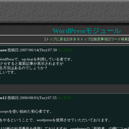
WordPressモジュール
[
トップに戻る
] [
ＢＢＳトップ
] [
留意事項
] [
ワード検索
]
kazu
投稿日:2007/06/14(Thu) 07:50
No.3560
ordPressで、wp-ktaiを利用している者です。
からアクセすると最新記事が表示されますが
る方法はあるのでしょうか？
しいです。
。
to12
投稿日:2006/08/01(Tue) 07:55
No.3039
oopsを使い始めた初心者です。
やるということで、wordpressを使用させていただいております。
10桁の社員番号を使用しておりますが、wordpressの「投稿者」の欄に