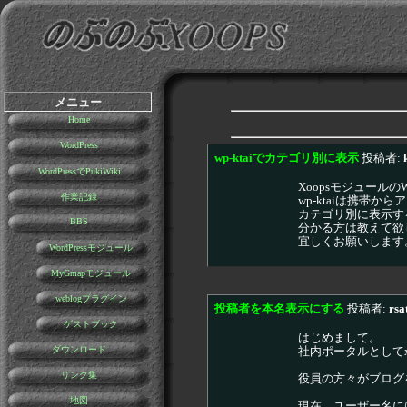
メニュー
Home
WordPress
wp-ktaiでカテゴリ別に表示
投稿者:
WordPressでPukiWiki
XoopsモジュールのW
作業記録
wp-ktaiは携帯
カテゴリ別に表示す
BBS
分かる方は教えて欲
宜しくお願いします
WordPressモジュール
MyGmapモジュール
weblogプラグイン
投稿者を本名表示にする
投稿者:
rsa
ゲストブック
はじめまして。
ダウンロード
社内ポータルとしてx
リンク集
役員の方々がブログを
地図
現在、ユーザー名には