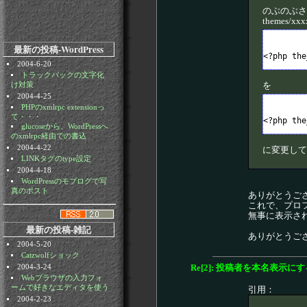
のぶのぶさ
themes/x
最新の投稿-WordPress
2004-6-20
トラックバックの文字化
を
け対策
2004-4-25
PHPのxmlrpc extensionっ
て・・・
glucoseから、WordPressへ
のxmlrpc経由での書込
2004-4-22
に変更して
LINKタグのtype設定
2004-4-18
WordPressのモブログで写
真のポスト
ありがとうご
これで、プロ
無事に表示さ
最新の投稿-雑記
ありがとうご
2004-5-20
Catzwolfショック
Re[2]: 投稿者を本名表示にす
2004-3-24
Webブラウザの入力フォ
ームで好きなエディタを使う
引用：
2004-2-23