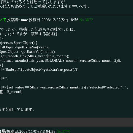
すれば良いのだろうとは思っておりますが、
de変数への代入も含めましてご考慮いただけますと幸いです。
いて
投稿者:
mac
投稿日:2008/12/27(Sat) 18:56
No.3872
50でしたが、指摘した記述もその後でしたね。
0にしたのですが、該当する記述は
) {
jects as $postObject) {
ostObject->getExtraVar('year');
postObject->getExtraVar('month');
 = get_month_link($this_year, $this_month);
] = format_month($this_year, $GLOBALS['month'][zeroise($this_month, 2)]);
) {
] = '&nbsp;('.$postObject->getExtraVar('posts').')';
 = '';
'] = ($sel_value == $this_year.zeroise($this_month,2)) ? 'selected="selected"' : '' ;
][] = $_record;
らず苦戦しています。
白馬
投稿日:2008/11/07(Fri) 04:38
No.3770