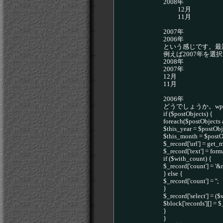
2008年
12月
11月
2007年
2006年
という感じです。最
例えば2007年を選
2008年
2007年
12月
11月
2006年
どうでしょうか。wp_arc
if ($postObjects) {
foreach($postObjects 
$this_year = $postObje
$this_month = $postOb
$_record['url'] = get
$_record['text'] = fo
if ($with_count) {
$_record['count'] = '&n
} else {
$_record['count'] = '';
}
$_record['select'] = ($
$block['records'][] = 
}
}