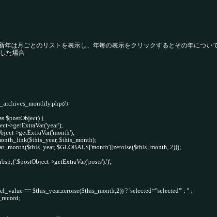
新年は月ごとのリストを表示し、年毎の表示をクリックするとその年につい
択した場合
hives_monthly.phpの
as $postObject) {
ct->getExtraVar('year');
ject->getExtraVar('month');
_month_link($this_year, $this_month);
rmat_month($this_year, $GLOBALS['month'][zeroise($this_month, 2)]);
bsp;('.$postObject->getExtraVar('posts').')';
sel_value == $this_year.zeroise($this_month,2)) ? 'selected="selected"' : '' ;
$_record;