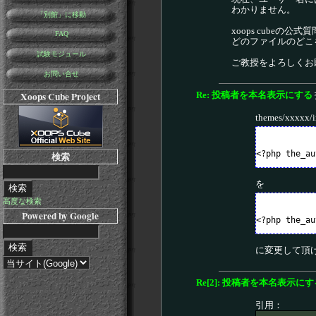
わかりません。
「別館」に移動
xoops cube
FAQ
どのファイルのどこ
試験モジュール
ご教授をよろしくお
お問い合せ
Xoops Cube Project
Re: 投稿者を本名表示にする
themes/xxx
検索
を
高度な検索
Powered by Google
に変更して頂
Re[2]: 投稿者を本名表示にす
引用：