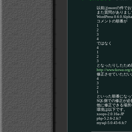
以前はmoreの件
また質問がありまし
WordPress 0.6
コメントの順番が
1
2
3
4
ではなく
4
1
2
3
となったりしたため
http://www.kowa.org
修正させていただい
4
3
2
1
といった順番になっ
SQL側での修正が
他に修正できる場所
環境は以下です。
xoops-2.0.16a-JP
php-5.2.6-2.fc7
mysql-5.0.45-6.fc7