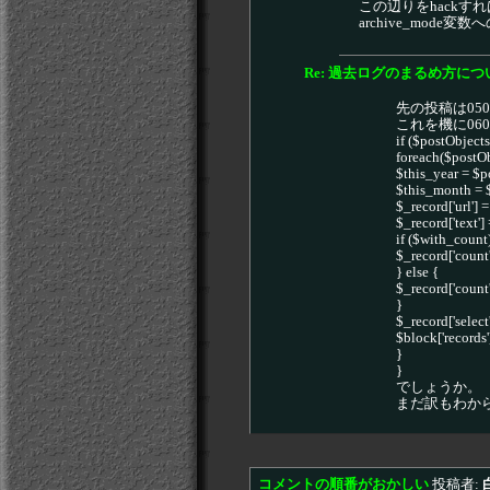
この辺りをhack
archive_mo
Re: 過去ログのまるめ方につ
先の投稿は0
これを機に06
if ($postObjects
foreach($postOb
$this_year = $p
$this_month = $
$_record['url']
$_record['text'
if ($with_count
$_record['count'
} else {
$_record['count']
}
$_record['select
$block['records'
}
}
でしょうか。
まだ訳もわか
コメントの順番がおかしい
投稿者: