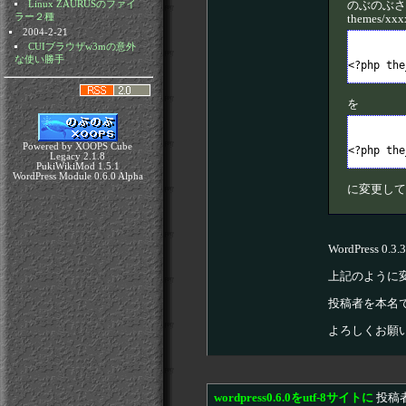
のぶのぶさ
Linux ZAURUSのファイ
ラー２種
themes/x
2004-2-21
CUIブラウザw3mの意外
な使い勝手
を
Powered by XOOPS Cube
Legacy 2.1.8
PukiWikiMod 1.5.1
WordPress Module 0.6.0 Alpha
に変更して
WordPress
上記のように
投稿者を本名
よろしくお願
wordpress0.6.0をutf-8サイトに
投稿者