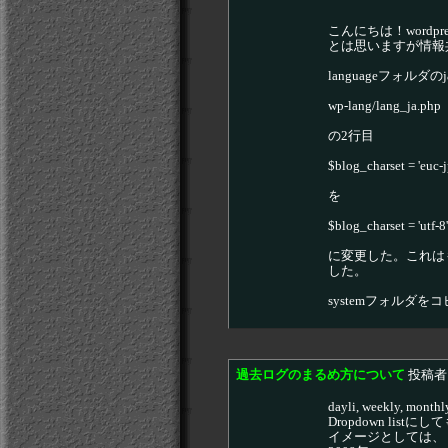
こんにちは！word
とは思いますが情報
languageフォルダ
wp-lang/lang_ja.php
の2行目
$blog_charset = 'euc-j
を
$blog_charset = 'utf-8'
に変更した。これはも
した。
systemフォル
過去ログのまるめ方について
投稿者
dayli, weekl
Dropdown l
イメージとしては、