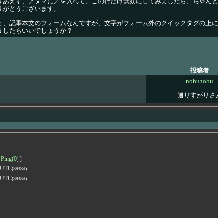
りあえず、アタマに／を入れて、この行だけ無効にしてみましたら、ちゃんと
りがとうございます。
と、記事本文のフォームなんですが、文字がフォーム外のクイックタグの上に
うしたらいいでしょうか？
投稿者
nobunobu
通りすがりさ
ng(0)
]
9 UTC
(3938d)
9 UTC
(3938d)