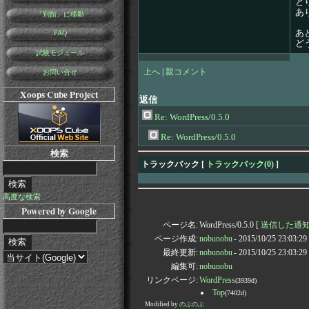
と
あ
「別館」に移動
あ
FAQ
ど
試験モジュール
上へ
|
親コメント
お問い合せ
Xoops Cube Project
返信
Re: WordPress/0.5.0
Re: WordPress/0.5.0
検索
トラックバック [
トラックバック(0)
]
高度な検索
Powered by Google
ページ名:
WordPress/0.5.0 [
送信した通知Pi
ページ作成:
nobunobu
- 2015/10/25 23:03:2
最終更新:
nobunobu
- 2015/10/25 23:03:2
編集可:
nobunobu
リンクページ:
WordPress
(3939d)
Top
(7402d)
Modified by
のぶのぶ