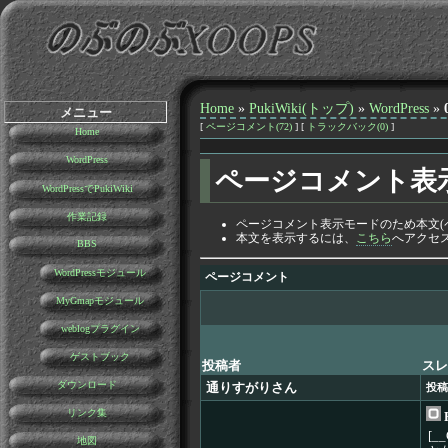
Home
»
PukiWiki(トップ)
»
WordPress
»
メニュー
[
ページコメント(72)
] [
トラックバック(0)
]
Home
WordPress
ページコメント表
WordPressでPukiWiki
作業記録
ページコメント表示モードのため本文(
本文を表示するには、
こちら
へアクセ
BBS
WordPressモジュール
ページコメント
MyGmapモジュール
weblogプラグイン
ゲストブック
投稿者
スレ
ダウンロード
通りすがりさん
投稿
リンク集
R
[_
地図