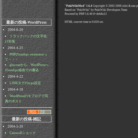
"PukiWikiMod" 1.6.4
Copyright © 2003-2006 ishii & nao-
Based on "PukiWiki" by PukiWiki Developers Team
Powered by PHP 5.6.40-0+deb8u12
最新の投稿-WordPress
HTML convert time to 0.020 sec.
2004-6-20
トラックバックの文字化
け対策
2004-4-25
PHPのxmlrpc extensionっ
て・・・
glucoseから、WordPressへ
のxmlrpc経由での書込
2004-4-22
LINKタグのtype設定
2004-4-18
WordPressのモブログで写
真のポスト
最新の投稿-雑記
2004-5-20
Catzwolfショック