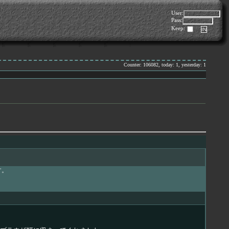
User:
Pass:
Keep:
Counter: 106082, today: 1, yesterday: 1
す。