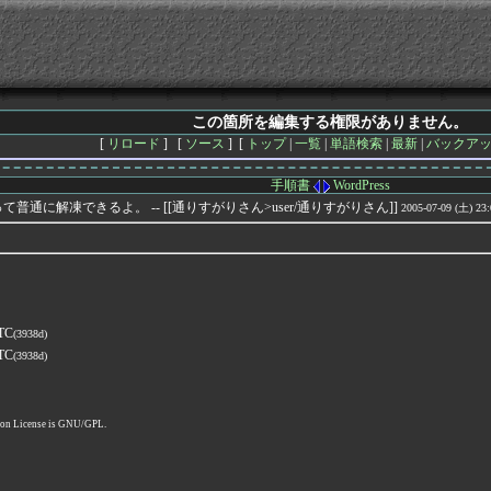
この箇所を編集する権限がありません。
[
リロード
] [
ソース
] [
トップ
|
一覧
|
単語検索
|
最新
|
バックア
手順書
WordPress
普通に解凍できるよ。 -- [[通りすがりさん>user/通りすがりさん]]
2005-07-09 (土) 23:
UTC
(3938d)
UTC
(3938d)
pon License is GNU/GPL.