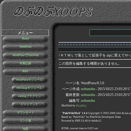
メニュー
Home
WordPress
↑ＨＴＭＬで落として拡張子を.zipに変えてやって
WordPressでPukiWiki
この箇所を編集する権限がありません。
作業記録
BBS
WordPressモジュール
ページ名:
WordPress/0.5.0
MyGmapモジュール
ページ作成:
nobunobu
- 2015/10/25 23:03:29 
最終更新:
nobunobu
- 2015/10/25 23:03:29 
weblogプラグイン
編集可:
nobunobu
ゲストブック
Modified by
のぶのぶ
ダウンロード
"PukiWikiMod" 1.6.4
Copyright © 2003-2006 ishii & nao-
Based on "PukiWiki" by PukiWiki Developers Team
リンク集
Powered by PHP 5.6.40-0+deb8u12
HTML convert time to 0.021 sec.
地図