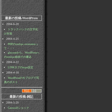
最新の投稿-WordPress
2004-6-20
トラックバックの文字化
け対策
2004-4-25
PHPのxmlrpc extensionっ
て・・・
glucoseから、WordPressへ
のxmlrpc経由での書込
2004-4-22
LINKタグのtype設定
2004-4-18
WordPressのモブログで写
真のポスト
最新の投稿-雑記
2004-5-20
Catzwolfショック