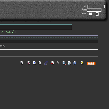
User:
Pass:
Keep:
ップ
|
ヘルプ
]
06:54