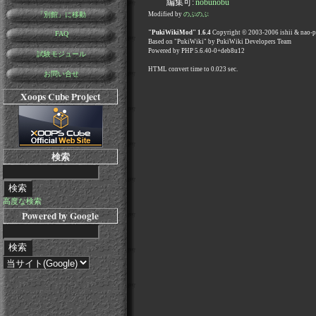
編集可:
nobunobu
「別館」に移動
Modified by
のぶのぶ
"PukiWikiMod" 1.6.4
Copyright © 2003-2006 ishii & nao-
FAQ
Based on "PukiWiki" by PukiWiki Developers Team
Powered by PHP 5.6.40-0+deb8u12
試験モジュール
HTML convert time to 0.023 sec.
お問い合せ
Xoops Cube Project
検索
高度な検索
Powered by Google