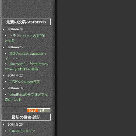
最新の投稿-WordPress
2004-6-20
トラックバックの文字化
け対策
2004-4-25
PHPのxmlrpc extensionっ
て・・・
glucoseから、WordPressへ
のxmlrpc経由での書込
2004-4-22
LINKタグのtype設定
2004-4-18
WordPressのモブログで写
真のポスト
最新の投稿-雑記
2004-5-20
Catzwolfショック