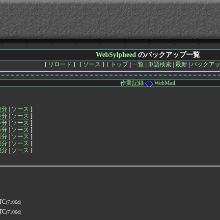
WebSylpheed
のバックアップ一覧
[
リロード
] [
ソース
] [
トップ
|
一覧
|
単語検索
|
最新
|
バックア
作業記録
WebMail
差分
|
ソース
]
差分
|
ソース
]
差分
|
ソース
]
差分
|
ソース
]
差分
|
ソース
]
差分
|
ソース
]
差分
|
ソース
]
UTC
(7106d)
UTC
(7106d)