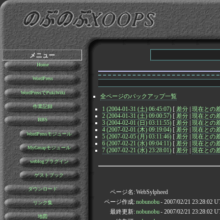
メニュー
Home
WordPress
WordPressでPukiWiki
全ページのバックアップ一覧
作業記録
1 (2004-01-31 (土) 06:45:07)
[
差分
|
現在との
2 (2004-01-31 (土) 09:00:57)
[
差分
|
現在との
BBS
3 (2004-02-01 (日) 03:11:55)
[
差分
|
現在との
4 (2007-02-01 (木) 09:19:04)
[
差分
|
現在との
WordPressモジュール
5 (2007-02-05 (月) 03:11:46)
[
差分
|
現在との
6 (2007-02-21 (水) 09:04:11)
[
差分
|
現在との
MyGmapモジュール
7 (2007-02-21 (水) 23:28:01)
[
差分
|
現在との
weblogプラグイン
ゲストブック
ダウンロード
ページ名:
WebSylpheed
ページ作成:
nobunobu
- 2007/02/21 23:28:02 
リンク集
最終更新:
nobunobu
- 2007/02/21 23:28:02 
地図