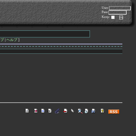
User:
Pass:
Keep:
ップ
|
ヘルプ
]