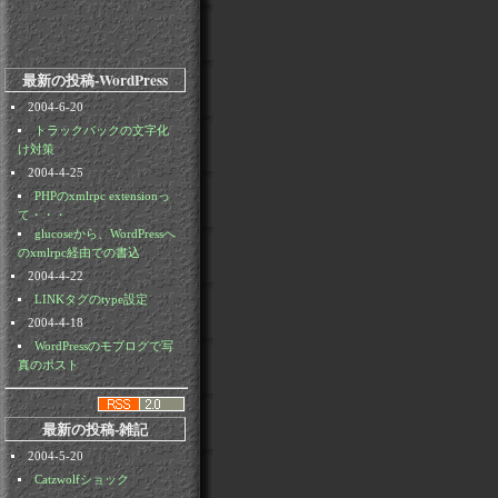
最新の投稿-WordPress
2004-6-20
トラックバックの文字化
け対策
2004-4-25
PHPのxmlrpc extensionっ
て・・・
glucoseから、WordPressへ
のxmlrpc経由での書込
2004-4-22
LINKタグのtype設定
2004-4-18
WordPressのモブログで写
真のポスト
最新の投稿-雑記
2004-5-20
Catzwolfショック