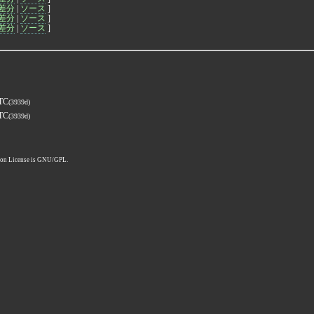
差分
|
ソース
]
差分
|
ソース
]
差分
|
ソース
]
UTC
(3939d)
UTC
(3939d)
pon License is GNU/GPL.