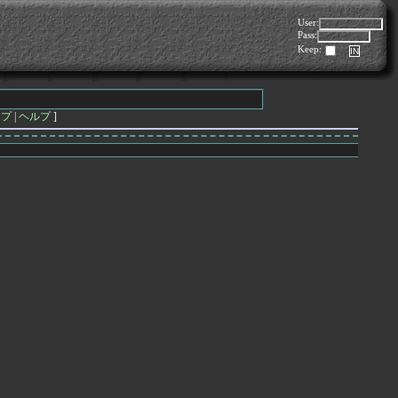
User:
Pass:
Keep:
ップ
|
ヘルプ
]