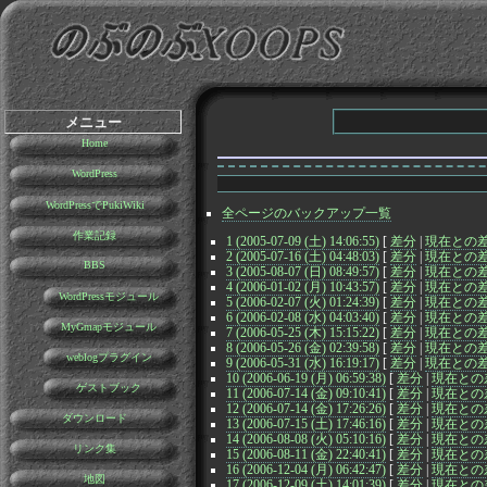
メニュー
Home
WordPress
WordPressでPukiWiki
全ページのバックアップ一覧
作業記録
1 (2005-07-09 (土) 14:06:55)
[
差分
|
現在との
2 (2005-07-16 (土) 04:48:03)
[
差分
|
現在との
BBS
3 (2005-08-07 (日) 08:49:57)
[
差分
|
現在との
4 (2006-01-02 (月) 10:43:57)
[
差分
|
現在との
WordPressモジュール
5 (2006-02-07 (火) 01:24:39)
[
差分
|
現在との
6 (2006-02-08 (水) 04:03:40)
[
差分
|
現在との
MyGmapモジュール
7 (2006-05-25 (木) 15:15:22)
[
差分
|
現在との
8 (2006-05-26 (金) 02:39:58)
[
差分
|
現在との
weblogプラグイン
9 (2006-05-31 (水) 16:19:17)
[
差分
|
現在との
10 (2006-06-19 (月) 06:59:38)
[
差分
|
現在との
ゲストブック
11 (2006-07-14 (金) 09:10:41)
[
差分
|
現在との
12 (2006-07-14 (金) 17:26:26)
[
差分
|
現在との
ダウンロード
13 (2006-07-15 (土) 17:46:16)
[
差分
|
現在との
14 (2006-08-08 (火) 05:10:16)
[
差分
|
現在との
リンク集
15 (2006-08-11 (金) 22:40:41)
[
差分
|
現在との
16 (2006-12-04 (月) 06:42:47)
[
差分
|
現在との
地図
17 (2006-12-09 (土) 14:01:39)
[
差分
|
現在との