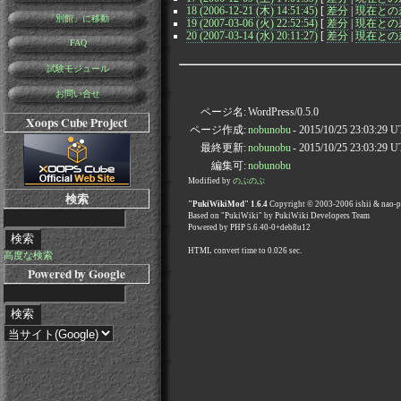
18 (2006-12-21 (木) 14:51:45)
[
差分
|
現在との
「別館」に移動
19 (2007-03-06 (火) 22:52:54)
[
差分
|
現在との
20 (2007-03-14 (水) 20:11:27)
[
差分
|
現在との
FAQ
試験モジュール
お問い合せ
ページ名:
WordPress/0.5.0
Xoops Cube Project
ページ作成:
nobunobu
- 2015/10/25 23:03:29 
最終更新:
nobunobu
- 2015/10/25 23:03:29 
編集可:
nobunobu
Modified by
のぶのぶ
検索
"PukiWikiMod" 1.6.4
Copyright © 2003-2006 ishii & nao-
Based on "PukiWiki" by PukiWiki Developers Team
Powered by PHP 5.6.40-0+deb8u12
HTML convert time to 0.026 sec.
高度な検索
Powered by Google