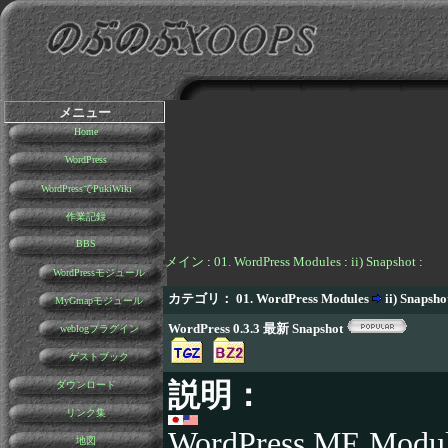
メニュー
Home
WordPress
WordPressでPukiWiki
作業記録
BBS
メイン
:
01. WordPress Modules
:
ii) Snapshot
:
WordPressモジュール
カテゴリ： 01. WordPress Modules
ii) Snapsho
MyGmapモジュール
WordPress 0.3.3 最新 Snapshot
weblogプラグイン
ゲストブック
説明：
ダウンロード
リンク集
WordPress ME
地図