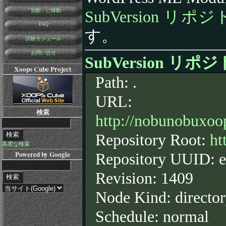
「別館」に移動
SubVersion リポ
FAQ
す。
試験モジュール
お問い合せ
SubVersion リ
Xoops Cube Project
Path: .
URL:
検索
http://nobunobuxoo
Repository Root:
ht
高度な検索
Powered by Google
Repository UUID: 
Revision: 1409
Node Kind: directo
Schedule: normal