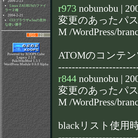
2004-2-23
r973
nobunobu | 200
Linux ZAURUSのファイ
ラー２種
2004-2-21
変更のあったパス
CUIブラウザw3mの意外
な使い勝手
M /WordPress/bran
ATOMのコンテ
Powered by XOOPS Cube
Legacy 2.1.8
PukiWikiMod 1.5.1
-----------------------
WordPress Module 0.6.0 Alpha
r844
nobunobu | 200
変更のあったパス
M /WordPress/bran
blackリスト使
-----------------------