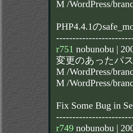
M /WordPress/bran
PHP4.4.1のsaf
-----------------------
r751
nobunobu | 200
変更のあったパス
M /WordPress/bran
M /WordPress/bran
Fix Some Bug in Se
-----------------------
r749
nobunobu | 200