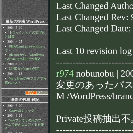
Last Changed Auth
Last Changed Rev: 
最新の投稿-WordPress
Last Changed Date:
2004-6-20
トラックバックの文字化
け対策
2004-4-25
PHPのxmlrpc extensionっ
Last 10 revision log
て・・・
glucoseから、WordPress
-----------------------
へのxmlrpc経由での書込
2004-4-22
LINKタグのtype設定
r974
nobunobu | 200
2004-4-18
WordPressのモブログで写
変更のあったパス
真のポスト
M /WordPress/bran
最新の投稿-雑記
2004-5-20
Catzwolfショック
Private投稿抽
2004-3-24
Webブラウザの入力フォ
ームで好きなエディタを使
-----------------------
う