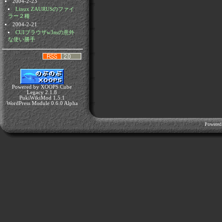
2004-2-23
Linux ZAURUSのファイ
ラー２種
2004-2-21
CUIブラウザw3mの意外
な使い勝手
Powered by XOOPS Cube
Legacy 2.1.8
PukiWikiMod 1.5.1
WordPress Module 0.6.0 Alpha
Powered