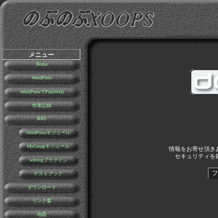
メニュー
Home
WordPress
WordPressでPukiWiki
作業記録
BBS
WordPressモジュール
MyGmapモジュール
情報をお寄せ頂き
セキュリティを
weblogプラグイン
ゲストブック
ダウンロード
リンク集
地図