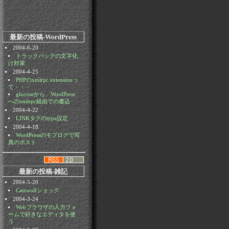
最新の投稿-WordPress
2004-6-20
トラックバックの文字化
け対策
2004-4-25
PHPのxmlrpc extensionっ
て・・・
glucoseから、WordPress
へのxmlrpc経由での書込
2004-4-22
LINKタグのtype設定
2004-4-18
WordPressのモブログで写
真のポスト
最新の投稿-雑記
2004-5-20
Catzwolfショック
2004-3-24
Webブラウザの入力フォ
ームで好きなエディタを使
う