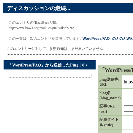
ディスカッションの継続...
このエントリの TrackBack URL:
http://www.kowa.org/modules/pukiwiki/tb/285
この一覧は、次のエントリを参照しています:
,
'WordPress/FAQ'
のぶのぶWik
このエントリーに対して、参照通知は、まだ届いていません。
「WordPress/FAQ」から送信したPing ( 0 )
「WordPres
ping送信先
http
URL
blog名
(blog_name)
記事URL
(url)
記事タイト
ル (title)