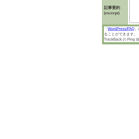
記事要約
(excerpt)
「
WordPress/FAQ
」
ることができます。
TrackBack の 