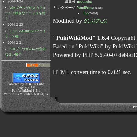
編集可:
nobunobu
2004-3-24
リンクページ:
WordPress
(3939d)
Webブラウザの入力フォ
Top
ームで好きなエディタを使
(7402d)
う
Modified by
のぶのぶ
2004-2-23
Linux ZAURUSのファイ
"PukiWikiMod" 1.6.4
Copyright 
ラー２種
2004-2-21
Based on "PukiWiki" by PukiWiki
CUIブラウザw3mの意外
Powered by PHP 5.6.40-0+deb8u1
な使い勝手
HTML convert time to 0.021 sec.
Powered by XOOPS Cube
Legacy 2.1.8
PukiWikiMod 1.5.1
WordPress Module 0.6.0 Alpha
Po