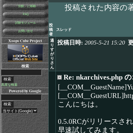
投稿された内容の
「別館」に移動
FAQ
試験モジュール
投
稿
スレッド
お問い合せ
者
Xoops Cube Project
通
投稿日時:
2005-5-21 15:20
り
す
が
り
さ
検索
ん
Re: nkarchives.
[__COM__GuestName]Yu
高度な検索
Powered by Google
[__COM__GuestURL]http:
こんにちは。
0.5.0RCがリリー
早速試してみます。