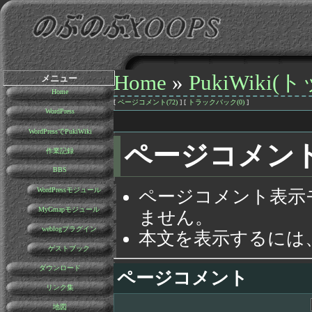
Home
»
PukiWiki(
メニュー
Home
[
ページコメント(72)
] [
トラックバック(0)
]
WordPress
WordPressでPukiWiki
ページコメン
作業記録
BBS
WordPressモジュール
ページコメント表示
MyGmapモジュール
ません。
weblogプラグイン
本文を表示するには
ゲストブック
ダウンロード
ページコメント
リンク集
地図