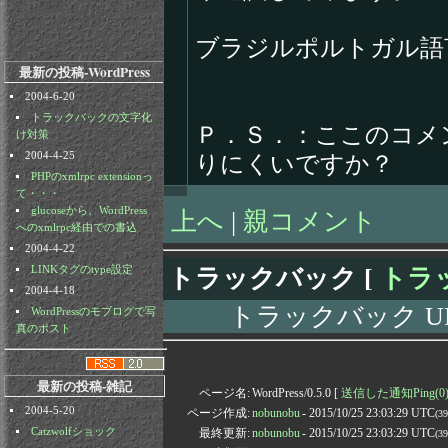
ブラジルポルトガル語
最新の投稿-WordPress
2004-6-20
トラックバックの文字化
Ｐ．Ｓ．：ここのコメ
け対策
りにくいですか？
2004-4-25
PHPのxmlrpc extensionっ
て・・・
glucoseから、WordPress
上へ
|
親コメント
へのxmlrpc経由での書込
2004-4-22
トラックバック [
トラッ
LINKタグのtype設定
2004-4-18
トラックバック URL: htt
WordPressのモブログで写
真のポスト
最新の投稿-雑記
ページ名:
WordPress/0.5.0 [
送信した通知Ping(0
2004-5-20
ページ作成:
nobunobu
- 2015/10/25 23:03:29 UTC
(3
最終更新:
nobunobu
- 2015/10/25 23:03:29 UTC
Catzwolfショック
(3