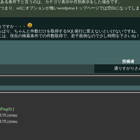
ある条件下と言うのは、カテゴリ表示や月別表示をした場合です。
つまり、urlにオプションが無いwordpressトップページでは空白になってし
うですか・・・
っぱり、ちゃんと件数だけを取得するSQL発行に変えないといけないですね。
こは、現在の検索条件での件数取得で、若干面倒なので少し時間を下さいね！
投稿者
通りすがりさ
ng(0)
]
9 UTC
(3938d)
9 UTC
(3938d)