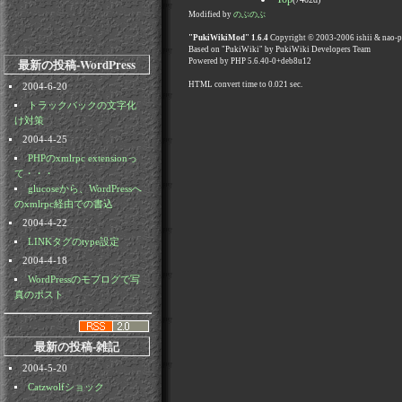
Modified by
のぶのぶ
"PukiWikiMod" 1.6.4
Copyright © 2003-2006 ishii & nao-
Based on "PukiWiki" by PukiWiki Developers Team
最新の投稿-WordPress
Powered by PHP 5.6.40-0+deb8u12
HTML convert time to 0.021 sec.
2004-6-20
トラックバックの文字化
け対策
2004-4-25
PHPのxmlrpc extensionっ
て・・・
glucoseから、WordPressへ
のxmlrpc経由での書込
2004-4-22
LINKタグのtype設定
2004-4-18
WordPressのモブログで写
真のポスト
最新の投稿-雑記
2004-5-20
Catzwolfショック