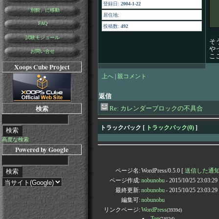
登録日:
2004-1-22
「別館」に移動
居住地:
FAQ
投稿数:
492
試験モジュール
そ
や
お問い合せ
こ
Xoops Cube Project
上へ
|
親コメント
返信
検索
Re: カレンダーブロックの不具合
トラックバック [
トラックバック(0)
]
高度な検索
Powered by Google
ページ名:
WordPress/0.5.0 [
送信した通知Pi
ページ作成:
nobunobu
- 2015/10/25 23:03:2
最終更新:
nobunobu
- 2015/10/25 23:03:2
編集可:
nobunobu
リンクページ:
WordPress
(3939d)
Top
(7402d)