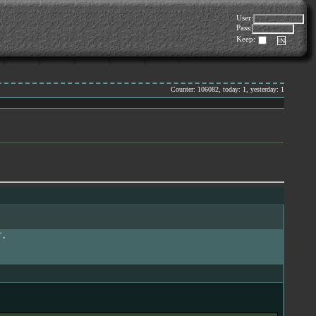
User:
Pass:
Keep:
Counter: 106082, today: 1, yesterday: 1
す。