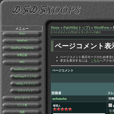
Home
»
PukiWiki(トップ)
»
WordPress
»
メニュー
[
ページコメント(72)
] [
トラックバック(0)
]
Home
WordPress
ページコメント表
WordPressでPukiWiki
作業記録
ページコメント表示モードのため本文(
本文を表示するには、
こちら
へアクセ
BBS
WordPressモジュール
ページコメント
MyGmapモジュール
weblogプラグイン
ゲストブック
投稿者
スレ
ダウンロード
nobunobu
投稿
リンク集
管理人
引
地図