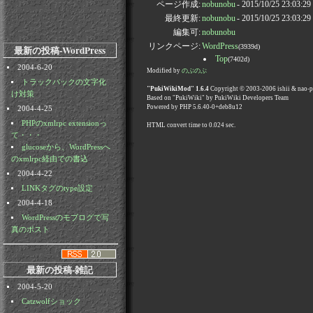
ページ作成:
nobunobu
- 2015/10/25 23:03:2
最終更新:
nobunobu
- 2015/10/25 23:03:2
編集可:
nobunobu
リンクページ:
WordPress
(3939d)
最新の投稿-WordPress
Top
(7402d)
2004-6-20
Modified by
のぶのぶ
トラックバックの文字化
"PukiWikiMod" 1.6.4
Copyright © 2003-2006 ishii & nao-
け対策
Based on "PukiWiki" by PukiWiki Developers Team
Powered by PHP 5.6.40-0+deb8u12
2004-4-25
PHPのxmlrpc extensionっ
HTML convert time to 0.024 sec.
て・・・
glucoseから、WordPressへ
のxmlrpc経由での書込
2004-4-22
LINKタグのtype設定
2004-4-18
WordPressのモブログで写
真のポスト
最新の投稿-雑記
2004-5-20
Catzwolfショック