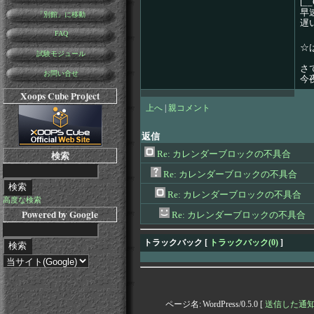
[__
早
「別館」に移動
遅
FAQ
☆
試験モジュール
さ
お問い合せ
今
Xoops Cube Project
上へ
|
親コメント
返信
Re: カレンダーブロックの不具合
検索
Re: カレンダーブロックの不具合
Re: カレンダーブロックの不具合
高度な検索
Powered by Google
Re: カレンダーブロックの不具合
トラックバック [
トラックバック(0)
]
ページ名:
WordPress/0.5.0 [
送信した通知Pi