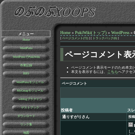
Home
»
PukiWiki(トップ)
»
WordPress
»
メニュー
[
ページコメント(72)
] [
トラックバック(0)
]
Home
WordPress
ページコメント表
WordPressでPukiWiki
作業記録
ページコメント表示モードのため本文(
本文を表示するには、
こちら
へアクセ
BBS
WordPressモジュール
ページコメント
MyGmapモジュール
weblogプラグイン
ゲストブック
投稿者
スレ
ダウンロード
通りすがりさん
投稿
リンク集
[_
地図