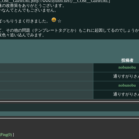
COM__GuestURL]http://www.syunro.net/[/__COM__GuestURL]
速の改善策をありがとうございます。
いなんてとんでもございません。
ばっちりうまく行きました。
☆
て、その他の問題（テンプレートタグとか）もこれに起因してるのでしょうか
夜色々追い込んでみます。
投稿者
nobunobu
通りすがりさ
nobunobu
通りすがりさ
ng(0)
]