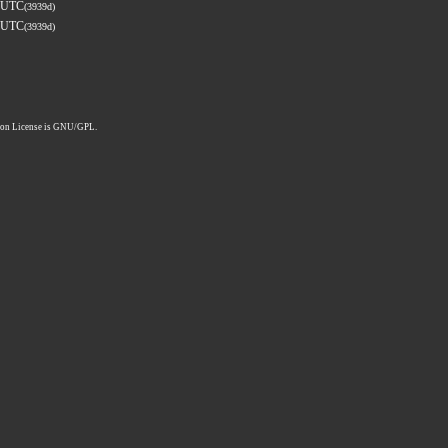
9 UTC
(3939d)
9 UTC
(3939d)
pon License is GNU/GPL.