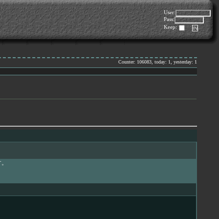
User:
Pass:
Keep:
Counter: 106083, today: 1, yesterday: 1
す。