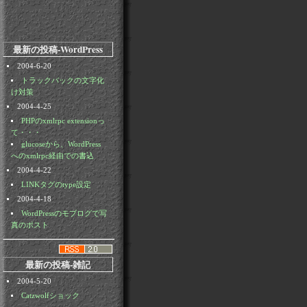
最新の投稿-WordPress
2004-6-20
トラックバックの文字化
け対策
2004-4-25
PHPのxmlrpc extensionっ
て・・・
glucoseから、WordPress
へのxmlrpc経由での書込
2004-4-22
LINKタグのtype設定
2004-4-18
WordPressのモブログで写
真のポスト
最新の投稿-雑記
2004-5-20
Catzwolfショック