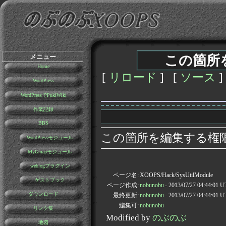
メニュー
この箇所
Home
[
リロード
] [
ソース
]
WordPress
WordPressでPukiWiki
作業記録
BBS
この箇所を編集する権
WordPressモジュール
MyGmapモジュール
weblogプラグイン
ページ名:
XOOPS/Hack/SysUtilModule
ゲストブック
ページ作成:
nobunobu
- 2013/07/27 04:44:01 
ダウンロード
最終更新:
nobunobu
- 2013/07/27 04:44:01 
編集可:
nobunobu
リンク集
Modified by
のぶのぶ
地図