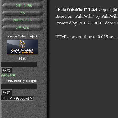
「別館」に移動
"PukiWikiMod" 1.6.4
Copyright
FAQ
Based on "PukiWiki" by PukiWik
試験モジュール
Powered by PHP 5.6.40-0+deb8u
お問い合せ
Xoops Cube Project
HTML convert time to 0.025 sec.
検索
高度な検索
Powered by Google