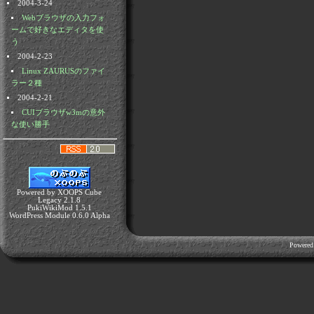
2004-3-24
Webブラウザの入力フォ
ームで好きなエディタを使
う
2004-2-23
Linux ZAURUSのファイ
ラー２種
2004-2-21
CUIブラウザw3mの意外
な使い勝手
Powered by XOOPS Cube
Legacy 2.1.8
PukiWikiMod 1.5.1
WordPress Module 0.6.0 Alpha
Powered