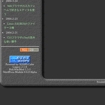
2004-3-24
Webブラウザの入力フォ
ームで好きなエディタを使
う
2004-2-23
Linux ZAURUSのファイ
ラー２種
2004-2-21
CUIブラウザw3mの意外
な使い勝手
Powered by XOOPS Cube
Legacy 2.1.8
PukiWikiMod 1.5.1
WordPress Module 0.6.0 Alpha
Powered