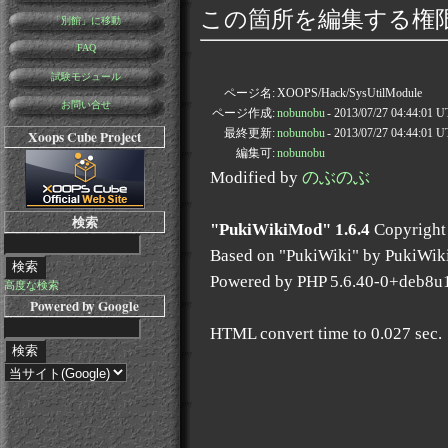
この箇所を編集する権
「別館」に移動
FAQ
試験モジュール
ページ名:
XOOPS/Hack/SysUtilModule
お問い合せ
ページ作成:
nobunobu
- 2013/07/27 04:44:01 
最終更新:
nobunobu
- 2013/07/27 04:44:01 
Xoops Cube Project
編集可:
nobunobu
Modified by
のぶのぶ
検索
"PukiWikiMod" 1.6.4
Copyright
Based on "PukiWiki" by PukiWik
Powered by PHP 5.6.40-0+deb8u
高度な検索
Powered by Google
HTML convert time to 0.027 sec.