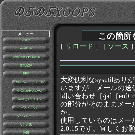
メニュー
この箇所
Home
[
リロード
] [
ソース
]
WordPress
WordPressでPukiWiki
作業記録
BBS
大変便利なsysutilあり
WordPressモジュール
いますが、メールの送信
MyGmapモジュール
問い合わせ［/ja]［en]Con
weblogプラグイン
の部分がそのままメー
ゲストブック
か。
ダウンロード
使用しているのはメールフォームver
リンク集
2.0.15です。宜しく
地図