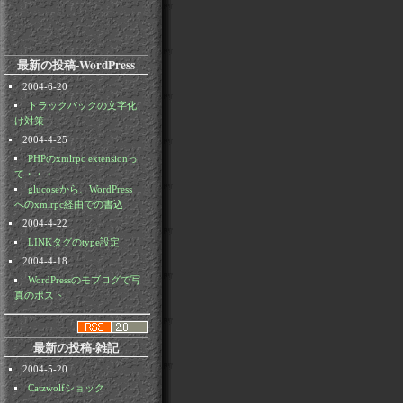
最新の投稿-WordPress
2004-6-20
トラックバックの文字化
け対策
2004-4-25
PHPのxmlrpc extensionっ
て・・・
glucoseから、WordPress
へのxmlrpc経由での書込
2004-4-22
LINKタグのtype設定
2004-4-18
WordPressのモブログで写
真のポスト
最新の投稿-雑記
2004-5-20
Catzwolfショック