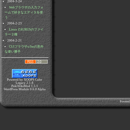
2004-3-24
Webブラウザの入力フォ
ームで好きなエディタを使
う
2004-2-23
Linux ZAURUSのファイ
ラー２種
2004-2-21
CUIブラウザw3mの意外
な使い勝手
Powered by XOOPS Cube
Legacy 2.1.8
PukiWikiMod 1.5.1
WordPress Module 0.6.0 Alpha
Powered