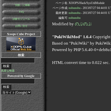
ページ名:
XOOPS/Hack/SysUtilModule
「別館」に移動
ページ作成:
nobunobu
- 2013/07/27 04:44:01 
FAQ
最終更新:
nobunobu
- 2013/07/27 04:44:01 
編集可:
nobunobu
試験モジュール
Modified by
のぶのぶ
お問い合せ
Xoops Cube Project
"PukiWikiMod" 1.6.4
Copyright
Based on "PukiWiki" by PukiWik
Powered by PHP 5.6.40-0+deb8u
検索
HTML convert time to 0.022 sec.
高度な検索
Powered by Google