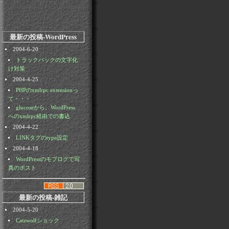
最新の投稿-WordPress
2004-6-20
トラックバックの文字化
け対策
2004-4-25
PHPのxmlrpc extensionっ
て・・・
glucoseから、WordPress
へのxmlrpc経由での書込
2004-4-22
LINKタグのtype設定
2004-4-18
WordPressのモブログで写
真のポスト
最新の投稿-雑記
2004-5-20
Catzwolfショック