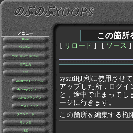
メニュー
この箇所
Home
[
リロード
] [
ソース
]
WordPress
WordPressでPukiWiki
作業記録
BBS
sysutil便利に使用させ
WordPressモジュール
アップした所，ログイ
MyGmapモジュール
と，途中で止まってし
weblogプラグイン
ージに行きます。
ゲストブック
この箇所を編集する権
ダウンロード
リンク集
地図