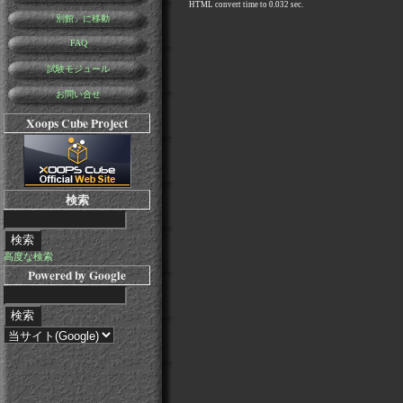
HTML convert time to 0.032 sec.
「別館」に移動
FAQ
試験モジュール
お問い合せ
Xoops Cube Project
検索
高度な検索
Powered by Google