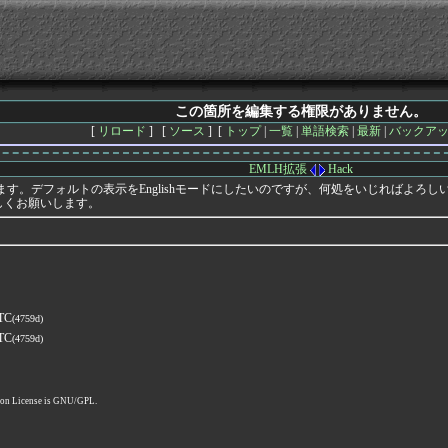
この箇所を編集する権限がありません。
[
リロード
] [
ソース
] [
トップ
|
一覧
|
単語検索
|
最新
|
バックア
EMLH拡張
Hack
もらっています。デフォルトの表示をEnglishモードにしたいのですが、何処をいじれ
しくお願いします。
UTC
(4759d)
UTC
(4759d)
pon License is GNU/GPL.