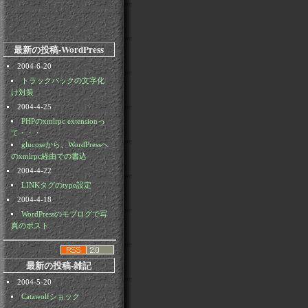
最新の投稿-WordPress
2004-6-20
トラックバックの文字化
け対策
2004-4-25
PHPのxmlrpc extensionっ
て・・・
glucoseから、WordPressへ
のxmlrpc経由での書込
2004-4-22
LINKタグのtype設定
2004-4-18
WordPressのモブログで写
真のポスト
最新の投稿-雑記
2004-5-20
Catzwolfショック