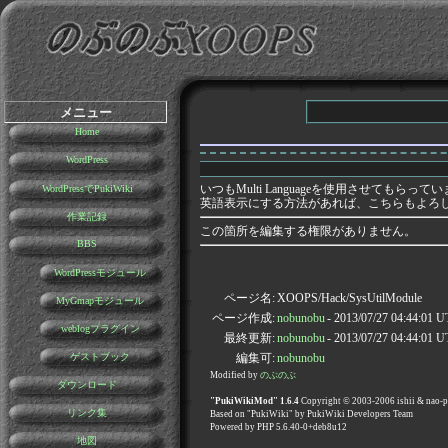
メニュー
Home
WordPress
いつもMulti Languageを使用させて
WordPressでPukiWiki
英語表示にする方法があれば、こちらもよろ
作業記録
この箇所を編集する権限がありません。
BBS
WordPressモジュール
ページ名:
XOOPS/Hack/SysUtilModule
MyGmapモジュール
ページ作成:
nobunobu
- 2013/07/27 04:44:01 
weblogプラグイン
最終更新:
nobunobu
- 2013/07/27 04:44:01 
ゲストブック
編集可:
nobunobu
Modified by
のぶのぶ
ダウンロード
"PukiWikiMod" 1.6.4
Copyright © 2003-2006 ishii & nao-
リンク集
Based on "PukiWiki" by PukiWiki Developers Team
Powered by PHP 5.6.40-0+deb8u12
地図