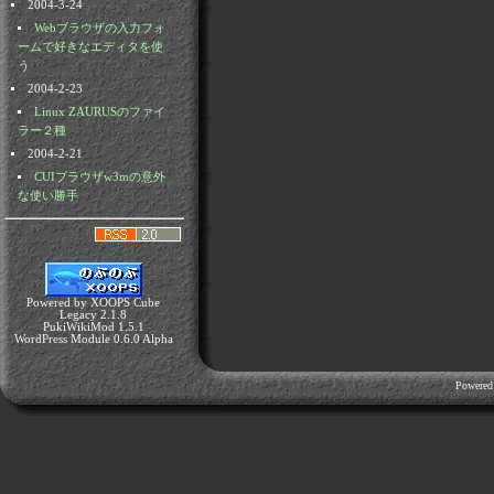
2004-3-24
Webブラウザの入力フォ
ームで好きなエディタを使
う
2004-2-23
Linux ZAURUSのファイ
ラー２種
2004-2-21
CUIブラウザw3mの意外
な使い勝手
Powered by XOOPS Cube
Legacy 2.1.8
PukiWikiMod 1.5.1
WordPress Module 0.6.0 Alpha
Powered