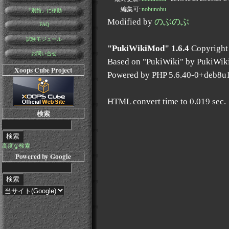
編集可:
nobunobu
「別館」に移動
Modified by
のぶのぶ
FAQ
試験モジュール
"PukiWikiMod" 1.6.4
Copyright
お問い合せ
Based on "PukiWiki" by PukiWik
Xoops Cube Project
Powered by PHP 5.6.40-0+deb8u
HTML convert time to 0.019 sec.
検索
高度な検索
Powered by Google