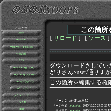
メニュー
この箇所
Home
[
リロード
] [
ソース
]
WordPress
WordPressでPukiWiki
作業記録
BBS
ダウンロードさしていた
WordPressモジュール
がりさん>user/通りす
MyGmapモジュール
この箇所を編集する権
weblogプラグイン
ゲストブック
ダウンロード
ページ名:
WordPress/0.5.0
リンク集
ページ作成:
nobunobu
- 2015/10/25 23:03:29 
地図
最終更新:
nobunobu
- 2015/10/25 23:03:29 