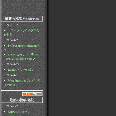
最新の投稿-WordPress
2004-6-20
トラックバックの文字化
け対策
2004-4-25
PHPのxmlrpc extensionっ
て・・・
glucoseから、WordPress
へのxmlrpc経由での書込
2004-4-22
LINKタグのtype設定
2004-4-18
WordPressのモブログで写
真のポスト
最新の投稿-雑記
2004-5-20
Catzwolfショック