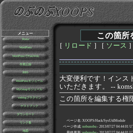
メニュー
この箇所
Home
[
リロード
] [
ソース
]
WordPress
WordPressでPukiWiki
作業記録
BBS
大変便利です！インス
WordPressモジュール
いただきます。 -- koms
MyGmapモジュール
この箇所を編集する権
weblogプラグイン
ゲストブック
ダウンロード
ページ名:
XOOPS/Hack/SysUtilModule
リンク集
ページ作成:
nobunobu
- 2013/07/27 04:44:01 
地図
最終更新:
nobunobu
- 2013/07/27 04:44:01 