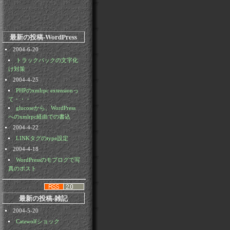
最新の投稿-WordPress
2004-6-20
トラックバックの文字化
け対策
2004-4-25
PHPのxmlrpc extensionっ
て・・・
glucoseから、WordPress
へのxmlrpc経由での書込
2004-4-22
LINKタグのtype設定
2004-4-18
WordPressのモブログで写
真のポスト
最新の投稿-雑記
2004-5-20
Catzwolfショック