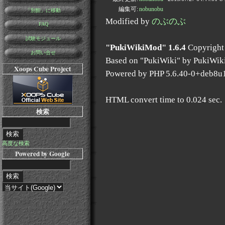
編集可:
nobunobu
「別館」に移動
Modified by
のぶのぶ
FAQ
試験モジュール
"PukiWikiMod" 1.6.4
Copyright
お問い合せ
Based on "PukiWiki" by PukiWik
Xoops Cube Project
Powered by PHP 5.6.40-0+deb8u
HTML convert time to 0.024 sec.
検索
高度な検索
Powered by Google