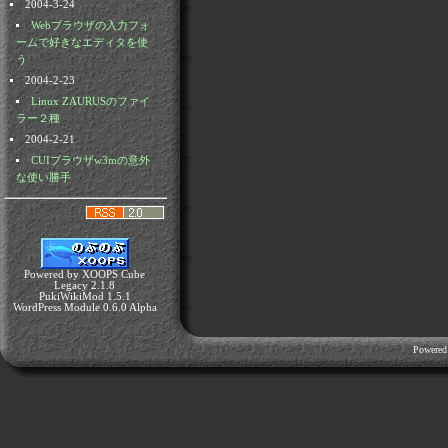
2004-3-24
Webブラウザの入力フォ
ームで好きなエディタを使
う
2004-2-23
Linux ZAURUSのファイ
ラー２種
2004-2-21
CUIブラウザw3mの意外
な使い勝手
Powered by XOOPS Cube
Legacy 2.1.8
PukiWikiMod 1.5.1
WordPress Module 0.6.0 Alpha
Powered