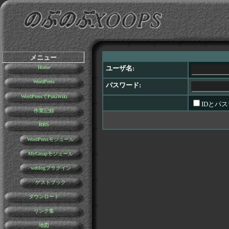
メニュー
Home
ユーザ名:
WordPress
パスワード:
WordPressでPukiWiki
IDとパ
作業記録
BBS
WordPressモジュール
MyGmapモジュール
weblogプラグイン
ゲストブック
ダウンロード
リンク集
地図