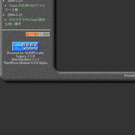
2004-2-23
Linux ZAURUSのファイ
ラー２種
2004-2-21
CUIブラウザw3mの意外
な使い勝手
Powered by XOOPS Cube
Legacy 2.1.8
PukiWikiMod 1.5.1
WordPress Module 0.6.0 Alpha
Powered