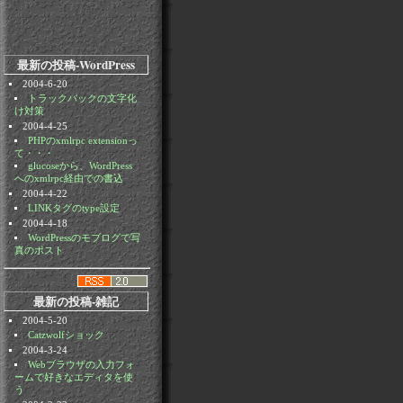
最新の投稿-WordPress
2004-6-20
トラックバックの文字化
け対策
2004-4-25
PHPのxmlrpc extensionっ
て・・・
glucoseから、WordPress
へのxmlrpc経由での書込
2004-4-22
LINKタグのtype設定
2004-4-18
WordPressのモブログで写
真のポスト
最新の投稿-雑記
2004-5-20
Catzwolfショック
2004-3-24
Webブラウザの入力フォ
ームで好きなエディタを使
う